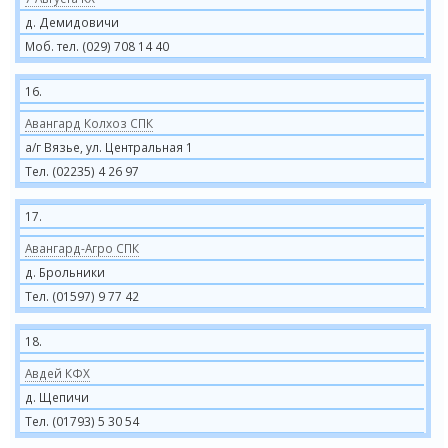
д. Демидовичи
Моб. тел. (029) 708 14 40
16.
Авангард Колхоз СПК
а/г Вязье, ул. Центральная 1
Тел. (02235) 4 26 97
17.
Авангард-Агро СПК
д. Брольники
Тел. (01597) 9 77 42
18.
Авдей КФХ
д. Щепичи
Тел. (01793) 5 30 54