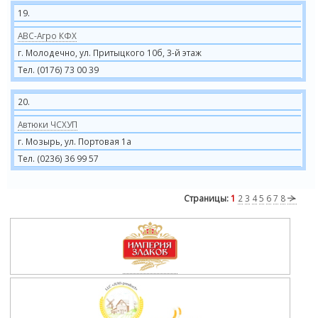
19.
АВС-Агро КФХ
г. Молодечно, ул. Притыцкого 10б, 3-й этаж
Тел. (0176) 73 00 39
20.
Автюки ЧСХУП
г. Мозырь, ул. Портовая 1а
Тел. (0236) 36 99 57
Страницы:
1
2
3
4
5
6
7
8