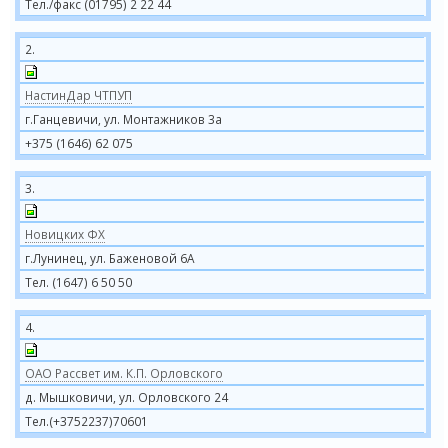
Тел./факс (01795) 2 22 44
2.
НастинДар ЧТПУП
г.Ганцевичи, ул. Монтажников 3а
+375 (1646) 62 075
3.
Новицких ФХ
г.Лунинец, ул. Баженовой 6А
Тел. (1647) 6 50 50
4.
ОАО Рассвет им. К.П. Орловского
д. Мышковичи, ул. Орловского 24
Тел.(+3752237)70601