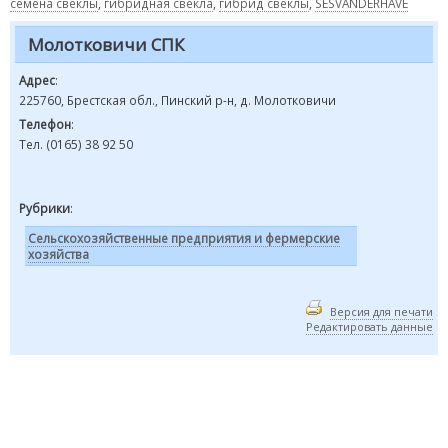
семена свеклы
,
гибридная свекла
,
гибрид свеклы
,
SESVANDERHAVE
Молотковичи СПК
Адрес
:
225760, Брестская обл., Пинский р-н, д. Молотковичи
Телефон
:
Тел. (0165) 38 92 50
Рубрики
:
Сельскохозяйственные предприятия и фермерские
хозяйства
Версия для печати
Редактировать данные