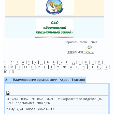
Варианты размещения
Версия для печати
1
|
2
|
3
|
4
|
5
|
7
|
S
|
А
|
Б
|
В
|
Г
|
Д
|
Е
|
Ж
|
З
|
И
|
К
|
Л
|
М
|
Н
|
О
|
П
|
Р
|
С
|
Т
|
У
|
Ф
|
Х
|
Ц
|
Ч
|
Ш
|
Щ
|
Э
|
Ю
|
Я
#
Наименование организации
Адрес
Телефон
1.
SESVANDERHAVE INTERNATIONAL B. V. (Королевство Нидерланды)
ЗАО Представительство в РБ
г. Слуцк, ул. Головащенко 6-317