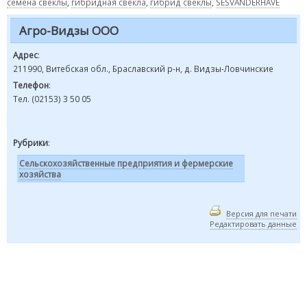
семена свеклы
,
гибридная свекла
,
гибрид свеклы
,
SESVANDERHAVE
Агро-Видзы ООО
Адрес
:
211990, Витебская обл., Браславский р-н, д. Видзы-Ловчинские
Телефон
:
Тел. (02153) 3 50 05
Рубрики
:
Сельскохозяйственные предприятия и фермерские
хозяйства
Версия для печати
Редактировать данные