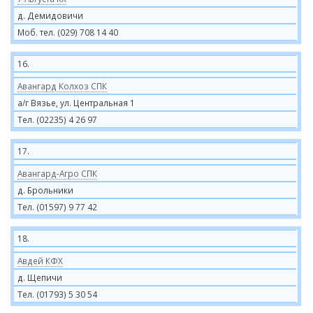
д. Демидовичи
Моб. тел. (029) 708 14 40
16.
Авангард Колхоз СПК
а/г Вязье, ул. Центральная 1
Тел. (02235) 4 26 97
17.
Авангард-Агро СПК
д. Брольники
Тел. (01597) 9 77 42
18.
Авдей КФХ
д. Щепичи
Тел. (01793) 5 30 54