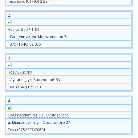
Тел./факс (01795) 2 22 44
2.
НастинДар ЧТПУП
г.Ганцевичи, ул. Монтажников 3а
+375 (1646) 62 075
3.
Новицких ФХ
г.Лунинец, ул. Баженовой 6А
Тел. (1647) 6 50 50
4.
ОАО Рассвет им. К.П. Орловского
д. Мышковичи, ул. Орловского 24
Тел.(+3752237)70601