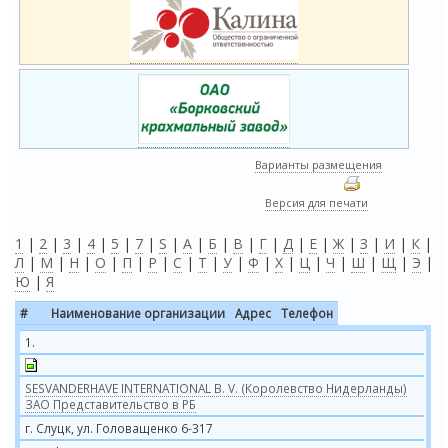
Варианты размещения
Версия для печати
1
|
2
|
3
|
4
|
5
|
7
|
S
|
А
|
Б
|
В
|
Г
|
Д
|
Е
|
Ж
|
З
|
И
|
К
|
Л
|
М
|
Н
|
О
|
П
|
Р
|
С
|
Т
|
У
|
Ф
|
Х
|
Ц
|
Ч
|
Ш
|
Щ
|
Э
|
Ю
|
Я
#
Наименование организации
Адрес
Телефон
1.
SESVANDERHAVE INTERNATIONAL B. V. (Королевство Нидерланды)
ЗАО Представительство в РБ
г. Слуцк, ул. Головащенко 6-317