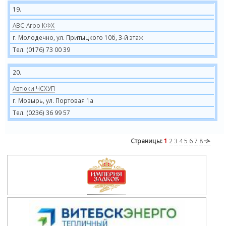
19.
АВС-Агро КФХ
г. Молодечно, ул. Притыцкого 10б, 3-й этаж
Тел. (0176) 73 00 39
20.
Автюки ЧСХУП
г. Мозырь, ул. Портовая 1а
Тел. (0236) 36 99 57
Страницы:
1
2
3
4
5
6
7
8