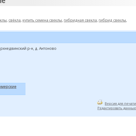
ие"
еклы
,
свёкла
,
купить семена свеклы
,
гибридная свекла
,
гибрид свеклы
,
ерхнедвинский р-н, д. Антоново
рмерские
Версия для печати
Редактировать данные