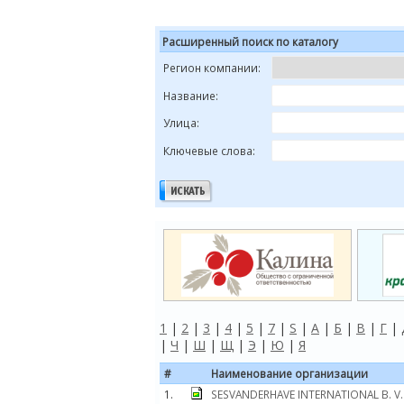
Расширенный поиск по каталогу
Регион компании:
Название:
Улица:
Ключевые слова:
1
|
2
|
3
|
4
|
5
|
7
|
S
|
А
|
Б
|
В
|
Г
|
|
Ч
|
Ш
|
Щ
|
Э
|
Ю
|
Я
#
Наименование организации
1.
SESVANDERHAVE INTERNATIONAL B. V.