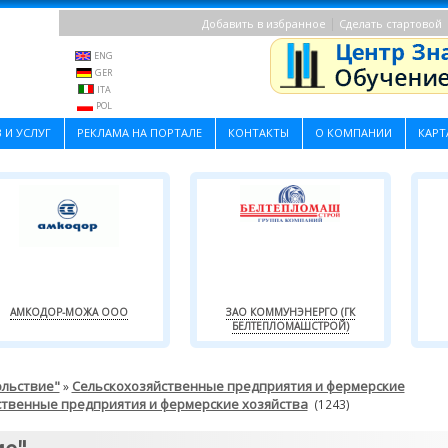
|
Добавить в избранное
Сделать стартовой
ENG
GER
ITA
POL
 И УСЛУГ
РЕКЛАМА НА ПОРТАЛЕ
КОНТАКТЫ
О КОМПАНИИ
КАРТ
АМКОДОР-МОЖА ООО
ЗАО КОММУНЭНЕРГО (ГК
БЕЛТЕПЛОМАШСТРОЙ)
ольствие"
Сельскохозяйственные предприятия и фермерские
»
ственные предприятия и фермерские хозяйства
(1243)