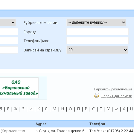
Рубрика компании:
Город:
Телефон/факс:
Записей на страницу:
Варианты размещения
Версия для печати
Д
|
Е
|
Ж
|
З
|
И
|
К
|
Л
|
М
|
Н
|
О
|
П
|
Р
|
С
|
Т
|
У
|
Ф
|
Х
|
Ц
Адрес
Телефон
 (Королевство
г. Слуцк, ул. Головащенко 6-
Тел./факс (01795) 2 22 44