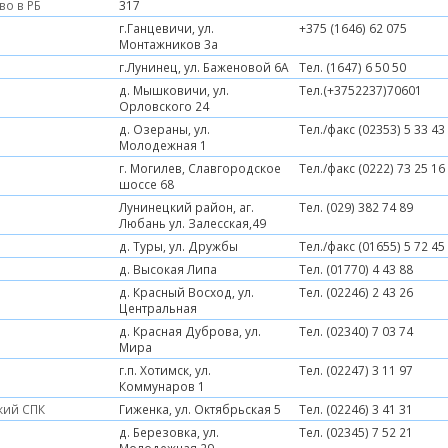
во в РБ
317
г.Ганцевичи, ул.
+375 (1646) 62 075
Монтажников 3а
г.Лунинец, ул. Баженовой 6А
Тел. (1647) 6 50 50
д. Мышковичи, ул.
Тел.(+3752237)70601
Орловского 24
д. Озераны, ул.
Тел./факс (02353) 5 33 43
Молодежная 1
г. Могилев, Славгородское
Тел./факс (0222) 73 25 16
шоссе 68
Лунинецкий район, аг.
Тел. (029) 382 74 89
Любань ул. Залесская,49
д. Туры, ул. Дружбы
Тел./факс (01655) 5 72 45
д. Высокая Липа
Тел. (01770) 4 43 88
д. Красный Восход, ул.
Тел. (02246) 2 43 26
Центральная
д. Красная Дуброва, ул.
Тел. (02340) 7 03 74
Мира
г.п. Хотимск, ул.
Тел. (02247) 3 11 97
Коммунаров 1
кий СПК
Гиженка, ул. Октябрьская 5
Тел. (02246) 3 41 31
д. Березовка, ул.
Тел. (02345) 7 52 21