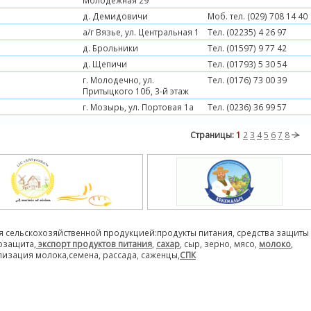
Молодежная 29
д. Демидовичи
Моб. тел. (029) 708 14 40
а/г Вязье, ул. Центральная 1
Тел. (02235) 4 26 97
д. Брольники
Тел. (01597) 9 77 42
д. Щепичи
Тел. (01793) 5 30 54
г. Молодечно, ул.
Тел. (0176) 73 00 39
Притыцкого 10б, 3-й этаж
г. Мозырь, ул. Портовая 1а
Тел. (0236) 36 99 57
Страницы:
1
2
3
4
5
6
7
8
я сельскохозяйственной продукцией:продукты питания, средства защиты
розащита,
экспорт продуктов питания
,
сахар
, сыр, зерно, мясо,
молоко
,
лизация молока,семена, рассада, саженцы,
СПК