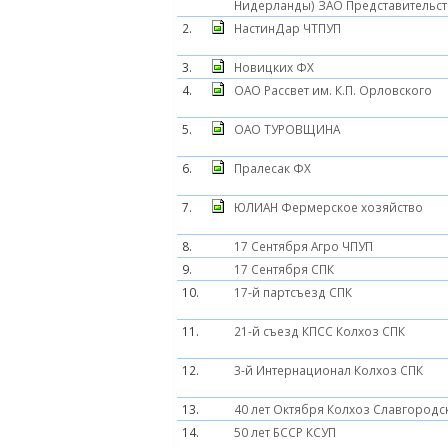
Нидерланды) ЗАО Представительст
2.
НастинДар ЧТПУП
3.
Новицких ФХ
4.
ОАО Рассвет им. К.П. Орловского
5.
ОАО ТУРОВЩИНА
6.
Пралесак ФХ
7.
ЮЛИАН Фермерское хозяйство
8.
17 Сентября Агро ЧПУП
9.
17 Сентября СПК
10.
17-й партсъезд СПК
11.
21-й съезд КПСС Колхоз СПК
12.
3-й Интернационал Колхоз СПК
13.
40 лет Октября Колхоз Славгородс
14.
50 лет БССР КСУП