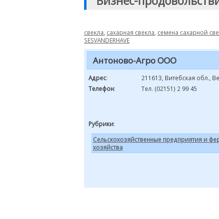
"Бизнес-продовольств
свекла
,
сахарная свекла
,
семена сахарной св
SESVANDERHAVE
Антоново-Агро ООО
Адрес
:
211613, Витебская обл., В
Телефон
:
Тел. (02151) 2 99 45
Рубрики
:
Сельскохозяйственные предприятия и фе
хозяйства