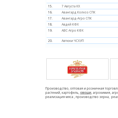
15.
7 Августа КХ
16.
Авангард Колхоз СПК
17.
Авангард-Агро СПК
18.
Авдей КФХ
19.
АВС-Агро КФХ
20.
Автюки ЧСХУП
Производство, оптовая и розничная торговл
растений, картофель,
овощи
, агрохимия, аг
реализация мяса , производство зерна, реа