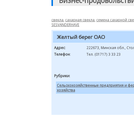
"Бизнес-продовольств
свекла
,
сахарная свекла
,
семена сахарной св
SESVANDERHAVE
Желтый берег ОАО
Адрес
:
222673, Минская обл., Сто
Телефон
:
Тел. (01717) 3 33 23
Рубрики
:
Сельскохозяйственные предприятия и фе
хозяйства