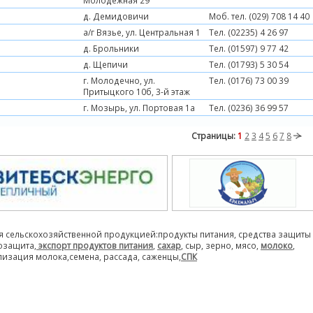
Молодежная 29
д. Демидовичи
Моб. тел. (029) 708 14 40
а/г Вязье, ул. Центральная 1
Тел. (02235) 4 26 97
д. Брольники
Тел. (01597) 9 77 42
д. Щепичи
Тел. (01793) 5 30 54
г. Молодечно, ул.
Тел. (0176) 73 00 39
Притыцкого 10б, 3-й этаж
г. Мозырь, ул. Портовая 1а
Тел. (0236) 36 99 57
Страницы:
1
2
3
4
5
6
7
8
я сельскохозяйственной продукцией:продукты питания, средства защиты
розащита,
экспорт продуктов питания
,
сахар
, сыр, зерно, мясо,
молоко
,
лизация молока,семена, рассада, саженцы,
СПК