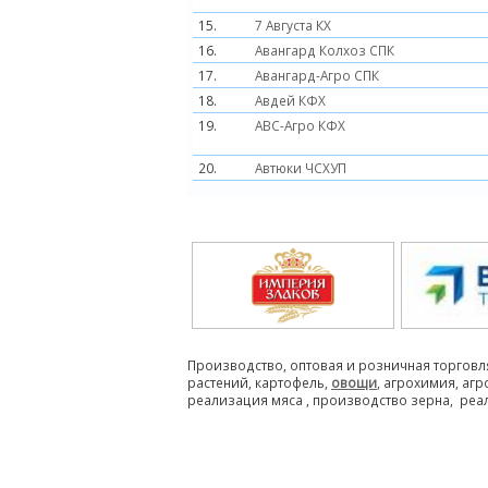
15.
7 Августа КХ
16.
Авангард Колхоз СПК
17.
Авангард-Агро СПК
18.
Авдей КФХ
19.
АВС-Агро КФХ
20.
Автюки ЧСХУП
Производство, оптовая и розничная торговл
растений, картофель,
овощи
, агрохимия, аг
реализация мяса , производство зерна, реа