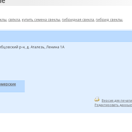
ие"
еклы
,
свёкла
,
купить семена свеклы
,
гибридная свекла
,
гибрид свеклы
,
лбцовский р-н, д. Аталезь, Ленина 1А
рмерские
Версия для печати
Редактировать данные