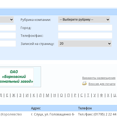
Рубрика компании:
Город:
Телефон/факс:
Записей на страницу:
Варианты размещения
Версия для печати
Д
|
Е
|
Ж
|
З
|
И
|
К
|
Л
|
М
|
Н
|
О
|
П
|
Р
|
С
|
Т
|
У
|
Ф
|
Х
|
Ц
Адрес
Телефон
 (Королевство
г. Слуцк, ул. Головащенко 6-
Тел./факс (01795) 2 22 44