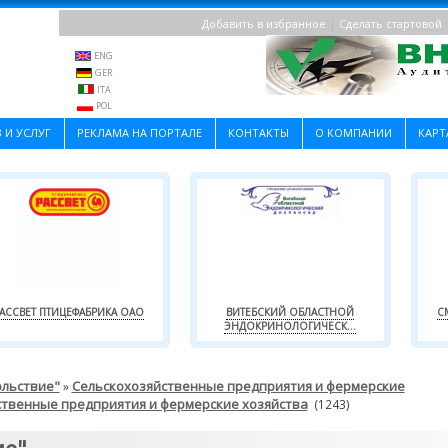
|
Добавить в избранное
Сделать стартовой
ENG
GER
ITA
POL
 И УСЛУГ
РЕКЛАМА НА ПОРТАЛЕ
КОНТАКТЫ
О КОМПАНИИ
КАРТ
АССВЕТ ПТИЦЕФАБРИКА ОАО
ВИТЕБСКИЙ ОБЛАСТНОЙ
С
ЭНДОКРИНОЛОГИЧЕСК...
ольствие"
Сельскохозяйственные предприятия и фермерские
»
ственные предприятия и фермерские хозяйства
(1243)