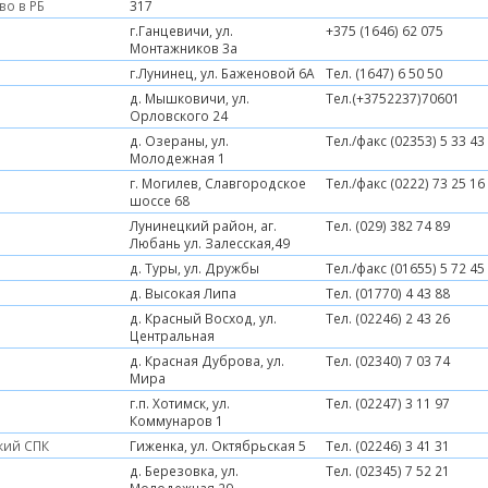
во в РБ
317
г.Ганцевичи, ул.
+375 (1646) 62 075
Монтажников 3а
г.Лунинец, ул. Баженовой 6А
Тел. (1647) 6 50 50
д. Мышковичи, ул.
Тел.(+3752237)70601
Орловского 24
д. Озераны, ул.
Тел./факс (02353) 5 33 43
Молодежная 1
г. Могилев, Славгородское
Тел./факс (0222) 73 25 16
шоссе 68
Лунинецкий район, аг.
Тел. (029) 382 74 89
Любань ул. Залесская,49
д. Туры, ул. Дружбы
Тел./факс (01655) 5 72 45
д. Высокая Липа
Тел. (01770) 4 43 88
д. Красный Восход, ул.
Тел. (02246) 2 43 26
Центральная
д. Красная Дуброва, ул.
Тел. (02340) 7 03 74
Мира
г.п. Хотимск, ул.
Тел. (02247) 3 11 97
Коммунаров 1
кий СПК
Гиженка, ул. Октябрьская 5
Тел. (02246) 3 41 31
д. Березовка, ул.
Тел. (02345) 7 52 21