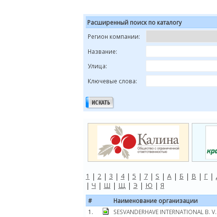
Расширенный поиск по каталогу
Регион компании:
Название:
Улица:
Ключевые слова:
1
|
2
|
3
|
4
|
5
|
7
|
S
|
А
|
Б
|
В
|
Г
|
|
Ч
|
Ш
|
Щ
|
Э
|
Ю
|
Я
#
Наименование организации
1.
SESVANDERHAVE INTERNATIONAL B. V.