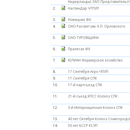
Нидерланды) ЗАО Представительст
2.
НастинДар ЧТПУП
3.
Новицких ФХ
4.
ОАО Рассвет им. К.П. Орловского
5.
ОАО ТУРОВЩИНА
6.
Пралесак ФХ
7.
ЮЛИАН Фермерское хозяйство
8.
17 Сентября Агро ЧПУП
9.
17 Сентября СПК
10.
17-й партсъезд СПК
11.
21-й съезд КПСС Колхоз СПК
12.
3-й Интернационал Колхоз СПК
13.
40 лет Октября Колхоз Славгородс
14.
50 лет БССР КСУП