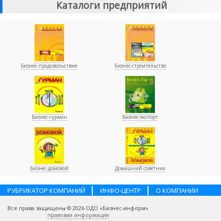
Каталоги предприятий
Бизнес-продовольствие
Бизнес-строительство
Бизнес-гурман
Бизнес-экспорт
Бизнес-домовой
Домашний советник
РУБРИКАТОР КОМПАНИЙ
ИНФО-ЦЕНТР
О КОМПАНИИ
НАШИ ПАРТНЕРЫ
УСЛУГИ
ПОМОЩЬ
ВАКАНСИИ
Все права защищены © 2026 ОДО «Бизнес-информ»
КОНТАКТЫ
правовая информация