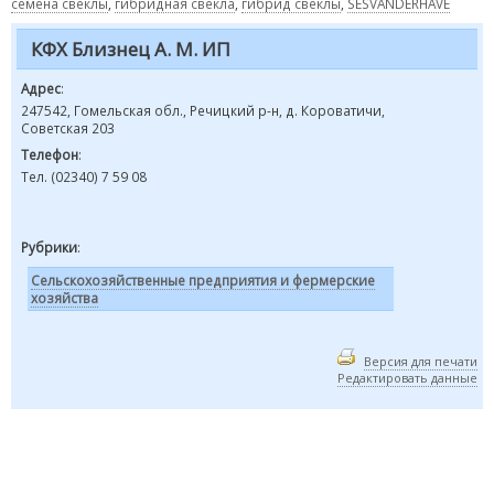
семена свеклы
,
гибридная свекла
,
гибрид свеклы
,
SESVANDERHAVE
КФХ Близнец А. М. ИП
Адрес
:
247542, Гомельская обл., Речицкий р-н, д. Короватичи,
Советская 203
Телефон
:
Тел. (02340) 7 59 08
Рубрики
:
Сельскохозяйственные предприятия и фермерские
хозяйства
Версия для печати
Редактировать данные