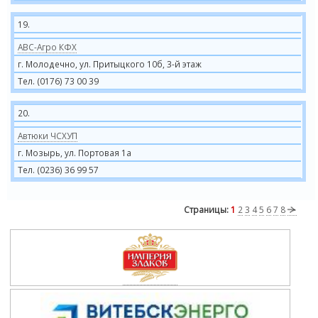
19.
АВС-Агро КФХ
г. Молодечно, ул. Притыцкого 10б, 3-й этаж
Тел. (0176) 73 00 39
20.
Автюки ЧСХУП
г. Мозырь, ул. Портовая 1а
Тел. (0236) 36 99 57
Страницы:
1
2
3
4
5
6
7
8