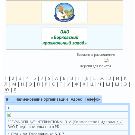
Варианты размещения
Версия для печати
1
|
2
|
3
|
4
|
5
|
7
|
S
|
А
|
Б
|
В
|
Г
|
Д
|
Е
|
Ж
|
З
|
И
|
К
|
Л
|
М
|
Н
|
О
|
П
|
Р
|
С
|
Т
|
У
|
Ф
|
Х
|
Ц
|
Ч
|
Ш
|
Щ
|
Э
|
Ю
|
Я
#
Наименование организации
Адрес
Телефон
1.
SESVANDERHAVE INTERNATIONAL B. V. (Королевство Нидерланды)
ЗАО Представительство в РБ
г. Слуцк, ул. Головащенко 6-317