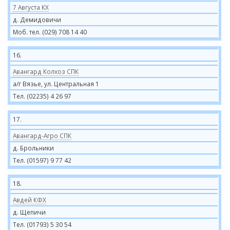
7 Августа КХ
д. Демидовичи
Моб. тел. (029) 708 14 40
16.
Авангард Колхоз СПК
а/г Вязье, ул. Центральная 1
Тел. (02235) 4 26 97
17.
Авангард-Агро СПК
д. Брольники
Тел. (01597) 9 77 42
18.
Авдей КФХ
д. Щепичи
Тел. (01793) 5 30 54