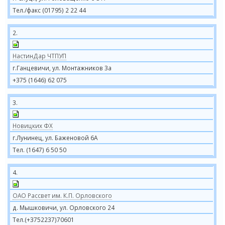
Тел./факс (01795) 2 22 44
2.
НастинДар ЧТПУП
г.Ганцевичи, ул. Монтажников 3а
+375 (1646) 62 075
3.
Новицких ФХ
г.Лунинец, ул. Баженовой 6А
Тел. (1647) 6 50 50
4.
ОАО Рассвет им. К.П. Орловского
д. Мышковичи, ул. Орловского 24
Тел.(+3752237)70601