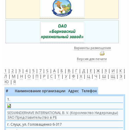
Варианты размещения
Версия для печати
1
|
2
|
3
|
4
|
5
|
7
|
S
|
А
|
Б
|
В
|
Г
|
Д
|
Е
|
Ж
|
З
|
И
|
К
|
Л
|
М
|
Н
|
О
|
П
|
Р
|
С
|
Т
|
У
|
Ф
|
Х
|
Ц
|
Ч
|
Ш
|
Щ
|
Э
|
Ю
|
Я
#
Наименование организации
Адрес
Телефон
1.
SESVANDERHAVE INTERNATIONAL B. V. (Королевство Нидерланды)
ЗАО Представительство в РБ
г. Слуцк, ул. Головащенко 6-317