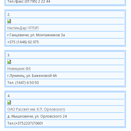
Тел./факс (01795) 2 22 44
2.
НастинДар ЧТПУП
г.Ганцевичи, ул. Монтажников 3а
+375 (1646) 62 075
3.
Новицких ФХ
г.Лунинец, ул. Баженовой 6А
Тел. (1647) 6 50 50
4.
ОАО Рассвет им. К.П. Орловского
д. Мышковичи, ул. Орловского 24
Тел.(+3752237)70601