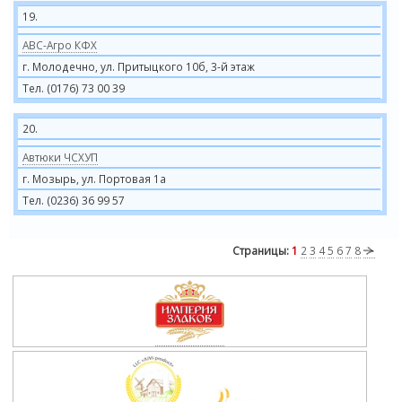
19.
АВС-Агро КФХ
г. Молодечно, ул. Притыцкого 10б, 3-й этаж
Тел. (0176) 73 00 39
20.
Автюки ЧСХУП
г. Мозырь, ул. Портовая 1а
Тел. (0236) 36 99 57
Страницы:
1
2
3
4
5
6
7
8