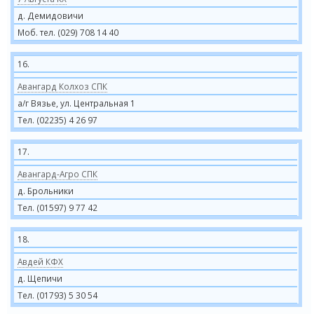
д. Демидовичи
Моб. тел. (029) 708 14 40
16.
Авангард Колхоз СПК
а/г Вязье, ул. Центральная 1
Тел. (02235) 4 26 97
17.
Авангард-Агро СПК
д. Брольники
Тел. (01597) 9 77 42
18.
Авдей КФХ
д. Щепичи
Тел. (01793) 5 30 54