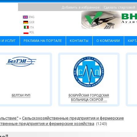
|
Добавить в избранное
Сделать стартовой
ENG
GER
ITA
POL
 И УСЛУГ
РЕКЛАМА НА ПОРТАЛЕ
КОНТАКТЫ
О КОМПАНИИ
КАРТ
БЕЛТЭИ РУП
БОБРУЙСКАЯ ГОРОДСКАЯ
БОЛЬНИЦА СКОРОЙ ...
ольствие"
Сельскохозяйственные предприятия и фермерские
»
ственные предприятия и фермерские хозяйства
(1243)