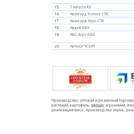
15.
7 Августа КХ
16.
Авангард Колхоз СПК
17.
Авангард-Агро СПК
18.
Авдей КФХ
19.
АВС-Агро КФХ
20.
Автюки ЧСХУП
Производство, оптовая и розничная торговл
растений, картофель,
овощи
, агрохимия, аг
реализация мяса , производство зерна, реа