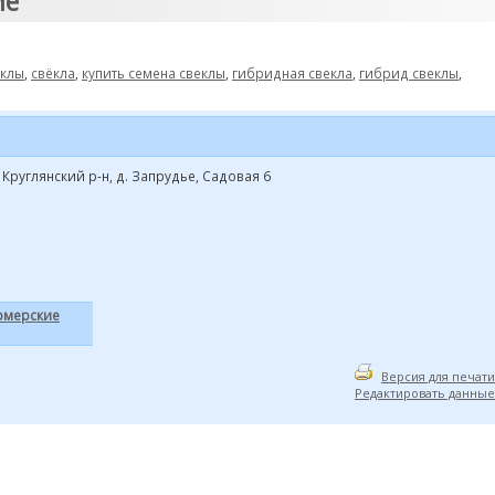
ие"
еклы
,
свёкла
,
купить семена свеклы
,
гибридная свекла
,
гибрид свеклы
,
 Круглянский р-н, д. Запрудье, Садовая 6
рмерские
Версия для печати
Редактировать данные