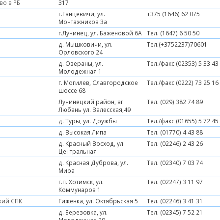
во в РБ
317
г.Ганцевичи, ул.
+375 (1646) 62 075
Монтажников 3а
г.Лунинец, ул. Баженовой 6А
Тел. (1647) 6 50 50
д. Мышковичи, ул.
Тел.(+3752237)70601
Орловского 24
д. Озераны, ул.
Тел./факс (02353) 5 33 43
Молодежная 1
г. Могилев, Славгородское
Тел./факс (0222) 73 25 16
шоссе 68
Лунинецкий район, аг.
Тел. (029) 382 74 89
Любань ул. Залесская,49
д. Туры, ул. Дружбы
Тел./факс (01655) 5 72 45
д. Высокая Липа
Тел. (01770) 4 43 88
д. Красный Восход, ул.
Тел. (02246) 2 43 26
Центральная
д. Красная Дуброва, ул.
Тел. (02340) 7 03 74
Мира
г.п. Хотимск, ул.
Тел. (02247) 3 11 97
Коммунаров 1
кий СПК
Гиженка, ул. Октябрьская 5
Тел. (02246) 3 41 31
д. Березовка, ул.
Тел. (02345) 7 52 21