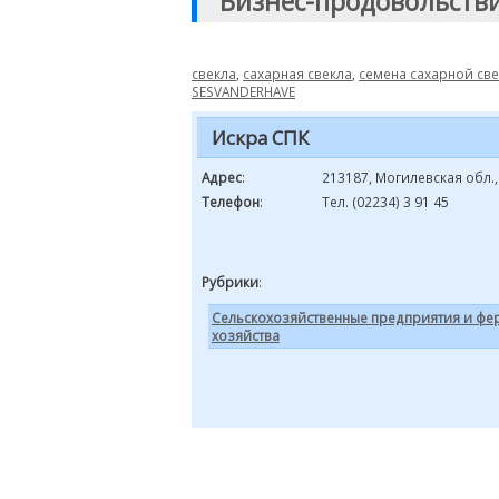
"Бизнес-продовольств
свекла
,
сахарная свекла
,
семена сахарной св
SESVANDERHAVE
Искра СПК
Адрес
:
213187, Могилевская обл.,
Телефон
:
Тел. (02234) 3 91 45
Рубрики
:
Сельскохозяйственные предприятия и фе
хозяйства