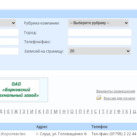
Рубрика компании:
Город:
Телефон/факс:
Записей на страницу:
Варианты размещения
Версия для печати
Д
|
Е
|
Ж
|
З
|
И
|
К
|
Л
|
М
|
Н
|
О
|
П
|
Р
|
С
|
Т
|
У
|
Ф
|
Х
|
Ц
Адрес
Телефон
 (Королевство
г. Слуцк, ул. Головащенко 6-
Тел./факс (01795) 2 22 44