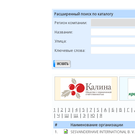
Расширенный поиск по каталогу
Регион компании:
Название:
Улица:
Ключевые слова:
1
|
2
|
3
|
4
|
5
|
7
|
S
|
А
|
Б
|
В
|
Г
|
|
Ч
|
Ш
|
Щ
|
Э
|
Ю
|
Я
#
Наименование организации
1.
SESVANDERHAVE INTERNATIONAL B. V.