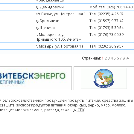
Молодежная 29
д. Демидовичи
Моб. тел. (029) 708 14 40
а/г Вязье, ул. Центральная 1
Тел. (02235) 4 26 97
д. Брольники
Тел. (01597) 9 77 42
д. Щепичи
Тел. (01793) 5 30 54
г. Молодечно, ул.
Тел. (0176) 73 00 39
Притыцкого 10б, 3-й этаж
г. Мозырь, ул. Портовая 1а
Тел. (0236) 36 99 57
Страницы:
1
2
3
4
5
6
7
8
я сельскохозяйственной продукцией:продукты питания, средства защиты
розащита,
экспорт продуктов питания
,
сахар
, сыр, зерно, мясо,
молоко
,
лизация молока,семена, рассада, саженцы,
СПК