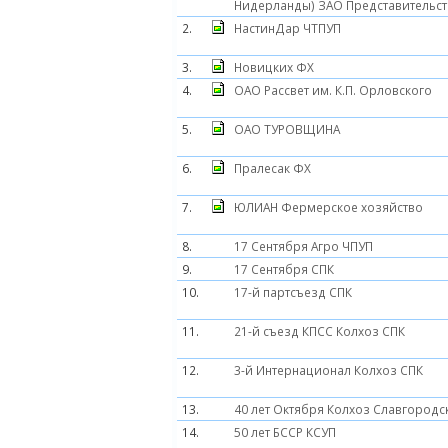
Нидерланды) ЗАО Представительст
2.
НастинДар ЧТПУП
3.
Новицких ФХ
4.
ОАО Рассвет им. К.П. Орловского
5.
ОАО ТУРОВЩИНА
6.
Пралесак ФХ
7.
ЮЛИАН Фермерское хозяйство
8.
17 Сентября Агро ЧПУП
9.
17 Сентября СПК
10.
17-й партсъезд СПК
11.
21-й съезд КПСС Колхоз СПК
12.
3-й Интернационал Колхоз СПК
13.
40 лет Октября Колхоз Славгородс
14.
50 лет БССР КСУП