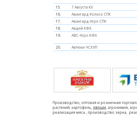
15.
7 Августа КХ
16.
Авангард Колхоз СПК
17.
Авангард-Агро СПК
18.
Авдей КФХ
19.
АВС-Агро КФХ
20.
Автюки ЧСХУП
Производство, оптовая и розничная торговл
растений, картофель,
овощи
, агрохимия, аг
реализация мяса , производство зерна, реа