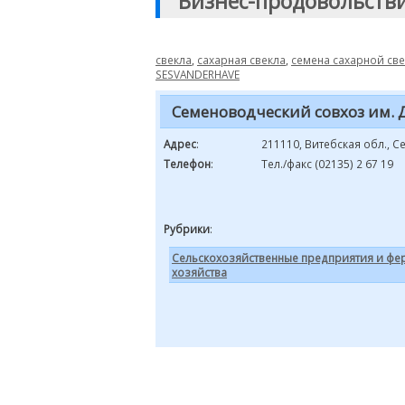
"Бизнес-продовольств
свекла
,
сахарная свекла
,
семена сахарной св
SESVANDERHAVE
Семеноводческий совхоз им. 
Адрес
:
211110, Витебская обл., С
Телефон
:
Тел./факс (02135) 2 67 19
Рубрики
:
Сельскохозяйственные предприятия и фе
хозяйства