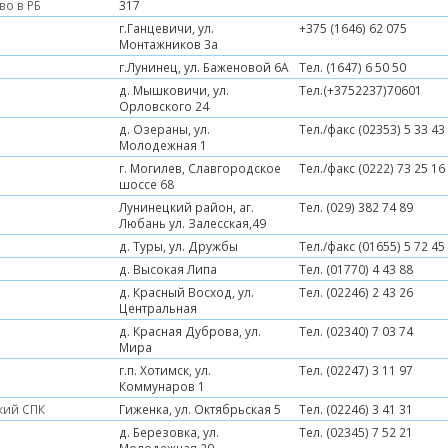
во в РБ
317
г.Ганцевичи, ул.
+375 (1646) 62 075
Монтажников 3а
г.Лунинец, ул. Баженовой 6А
Тел. (1647) 6 50 50
д. Мышковичи, ул.
Тел.(+3752237)70601
Орловского 24
д. Озераны, ул.
Тел./факс (02353) 5 33 43
Молодежная 1
г. Могилев, Славгородское
Тел./факс (0222) 73 25 16
шоссе 68
Лунинецкий район, аг.
Тел. (029) 382 74 89
Любань ул. Залесская,49
д. Туры, ул. Дружбы
Тел./факс (01655) 5 72 45
д. Высокая Липа
Тел. (01770) 4 43 88
д. Красный Восход, ул.
Тел. (02246) 2 43 26
Центральная
д. Красная Дуброва, ул.
Тел. (02340) 7 03 74
Мира
г.п. Хотимск, ул.
Тел. (02247) 3 11 97
Коммунаров 1
кий СПК
Гиженка, ул. Октябрьская 5
Тел. (02246) 3 41 31
д. Березовка, ул.
Тел. (02345) 7 52 21