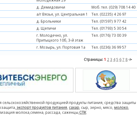
Молодежная 29
д. Демидовичи
Моб. тел. (029) 708 14 40
а/г Вязье, ул. Центральная 1
Тел. (02235) 4 26 97
д. Брольники
Тел. (01597) 9 77 42
д. Щепичи
Тел. (01793) 5 30 54
г. Молодечно, ул.
Тел. (0176) 73 00 39
Притыцкого 10б, 3-й этаж
г. Мозырь, ул. Портовая 1а
Тел. (0236) 36 99 57
Страницы:
1
2
3
4
5
6
7
8
я сельскохозяйственной продукцией:продукты питания, средства защиты
розащита,
экспорт продуктов питания
,
сахар
, сыр, зерно, мясо,
молоко
,
лизация молока,семена, рассада, саженцы,
СПК