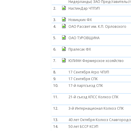
Нидерланды) ЗАО Представительст
2.
НастинДар ЧТПУП
3.
Новицких ФХ
4.
ОАО Рассвет им. К.П. Орловского
5.
ОАО ТУРОВЩИНА
6.
Пралесак ФХ
7.
ЮЛИАН Фермерское хозяйство
8.
17 Сентября Агро ЧПУП
9.
17 Сентября СПК
10.
17-й партсъезд СПК
11.
21-й съезд КПСС Колхоз СПК
12.
3-й Интернационал Колхоз СПК
13.
40 лет Октября Колхоз Славгородс
14.
50 лет БССР КСУП