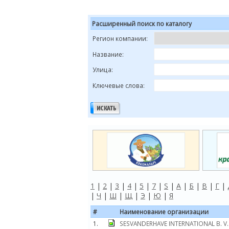
Расширенный поиск по каталогу
Регион компании:
Название:
Улица:
Ключевые слова:
1
|
2
|
3
|
4
|
5
|
7
|
S
|
А
|
Б
|
В
|
Г
|
|
Ч
|
Ш
|
Щ
|
Э
|
Ю
|
Я
#
Наименование организации
1.
SESVANDERHAVE INTERNATIONAL B. V.