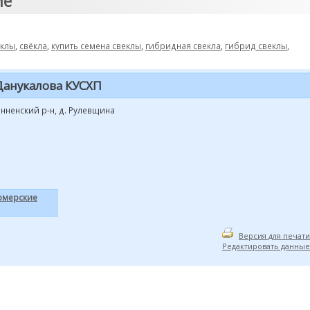
ие"
еклы
,
свёкла
,
купить семена свеклы
,
гибридная свекла
,
гибрид свеклы
,
Данукалова КУСХП
енненский р-н, д. Рулевщина
рмерские
Версия для печати
Редактировать данные