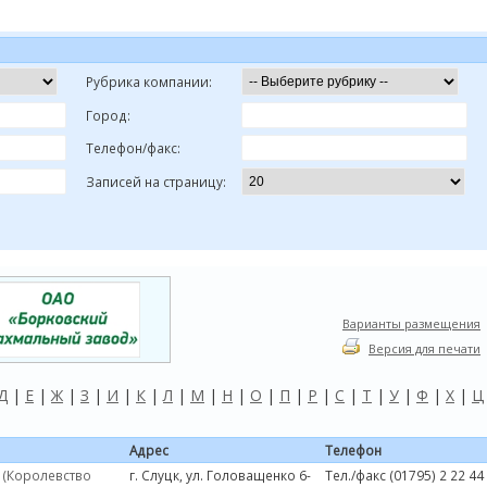
Рубрика компании:
Город:
Телефон/факс:
Записей на страницу:
Варианты размещения
Версия для печати
Д
|
Е
|
Ж
|
З
|
И
|
К
|
Л
|
М
|
Н
|
О
|
П
|
Р
|
С
|
Т
|
У
|
Ф
|
Х
|
Ц
Адрес
Телефон
 (Королевство
г. Слуцк, ул. Головащенко 6-
Тел./факс (01795) 2 22 44