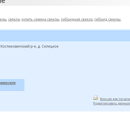
ие"
еклы
,
свёкла
,
купить семена свеклы
,
гибридная свекла
,
гибрид свеклы
,
 Костюковичский р-н, д. Селецкое
рмерские
Версия для печати
Редактировать данные