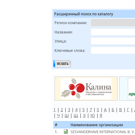
Расширенный поиск по каталогу
Регион компании:
Название:
Улица:
Ключевые слова:
1
|
2
|
3
|
4
|
5
|
7
|
S
|
А
|
Б
|
В
|
Г
|
|
Ч
|
Ш
|
Щ
|
Э
|
Ю
|
Я
#
Наименование организации
1.
SESVANDERHAVE INTERNATIONAL B. V.