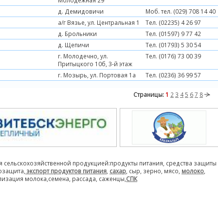
Молодежная 29
д. Демидовичи
Моб. тел. (029) 708 14 40
а/г Вязье, ул. Центральная 1
Тел. (02235) 4 26 97
д. Брольники
Тел. (01597) 9 77 42
д. Щепичи
Тел. (01793) 5 30 54
г. Молодечно, ул.
Тел. (0176) 73 00 39
Притыцкого 10б, 3-й этаж
г. Мозырь, ул. Портовая 1а
Тел. (0236) 36 99 57
Страницы:
1
2
3
4
5
6
7
8
я сельскохозяйственной продукцией:продукты питания, средства защиты
розащита,
экспорт продуктов питания
,
сахар
, сыр, зерно, мясо,
молоко
,
лизация молока,семена, рассада, саженцы,
СПК