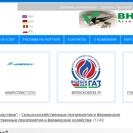
|
Добавить в избранное
Сделать стартовой
ENG
GER
ITA
POL
 И УСЛУГ
РЕКЛАМА НА ПОРТАЛЕ
КОНТАКТЫ
О КОМПАНИИ
КАРТ
АЛЬЯНСПЛАСТ ООО
ВИТЕБСКОБЛГАЗ УП
ГОМ
ольствие"
Сельскохозяйственные предприятия и фермерские
»
ственные предприятия и фермерские хозяйства
(1243)