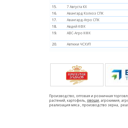
15.
7 Августа КХ
16.
Авангард Колхоз СПК
17.
Авангард-Агро СПК
18.
Авдей КФХ
19.
АВС-Агро КФХ
20.
Автюки ЧСХУП
Производство, оптовая и розничная торговл
растений, картофель,
овощи
, агрохимия, аг
реализация мяса , производство зерна, реа