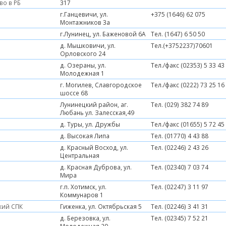
во в РБ
317
г.Ганцевичи, ул.
+375 (1646) 62 075
Монтажников 3а
г.Лунинец, ул. Баженовой 6А
Тел. (1647) 6 50 50
д. Мышковичи, ул.
Тел.(+3752237)70601
Орловского 24
д. Озераны, ул.
Тел./факс (02353) 5 33 43
Молодежная 1
г. Могилев, Славгородское
Тел./факс (0222) 73 25 16
шоссе 68
Лунинецкий район, аг.
Тел. (029) 382 74 89
Любань ул. Залесская,49
д. Туры, ул. Дружбы
Тел./факс (01655) 5 72 45
д. Высокая Липа
Тел. (01770) 4 43 88
д. Красный Восход, ул.
Тел. (02246) 2 43 26
Центральная
д. Красная Дуброва, ул.
Тел. (02340) 7 03 74
Мира
г.п. Хотимск, ул.
Тел. (02247) 3 11 97
Коммунаров 1
кий СПК
Гиженка, ул. Октябрьская 5
Тел. (02246) 3 41 31
д. Березовка, ул.
Тел. (02345) 7 52 21