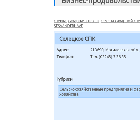
"Бизнес-продовольств
свекла
,
сахарная свекла
,
семена сахарной св
SESVANDERHAVE
Селецкое СПК
Адрес
:
213690, Могилевская обл.,
Телефон
:
Тел. (02245) 3 36 35
Рубрики
:
Сельскохозяйственные предприятия и фе
хозяйства