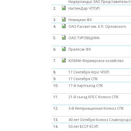
Нидерланды) ЗАО Представительст
2.
НастинДар ЧТПУП
3.
Новицких ФХ
4.
ОАО Рассвет им. К.П. Орловского
5.
ОАО ТУРОВЩИНА
6.
Пралесак ФХ
7.
ЮЛИАН Фермерское хозяйство
8.
17 Сентября Агро ЧПУП
9.
17 Сентября СПК
10.
17-й партсъезд СПК
11.
21-й съезд КПСС Колхоз СПК
12.
3-й Интернационал Колхоз СПК
13.
40 лет Октября Колхоз Славгородс
14.
50 лет БССР КСУП