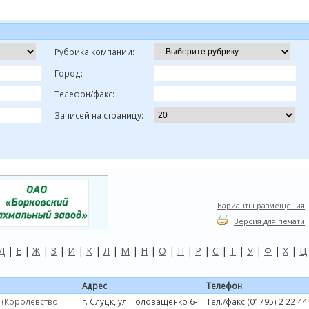
Рубрика компании:
Город:
Телефон/факс:
Записей на страницу:
Варианты размещения
Версия для печати
Д
|
Е
|
Ж
|
З
|
И
|
К
|
Л
|
М
|
Н
|
О
|
П
|
Р
|
С
|
Т
|
У
|
Ф
|
Х
|
Ц
Адрес
Телефон
 (Королевство
г. Слуцк, ул. Головащенко 6-
Тел./факс (01795) 2 22 44