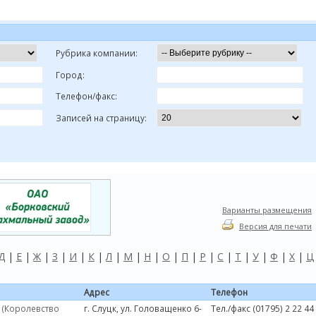
Рубрика компании:
Город:
Телефон/факс:
Записей на страницу:
Варианты размещения
Версия для печати
Д
|
Е
|
Ж
|
З
|
И
|
К
|
Л
|
М
|
Н
|
О
|
П
|
Р
|
С
|
Т
|
У
|
Ф
|
Х
|
Ц
Адрес
Телефон
 (Королевство
г. Слуцк, ул. Головащенко 6-
Тел./факс (01795) 2 22 44