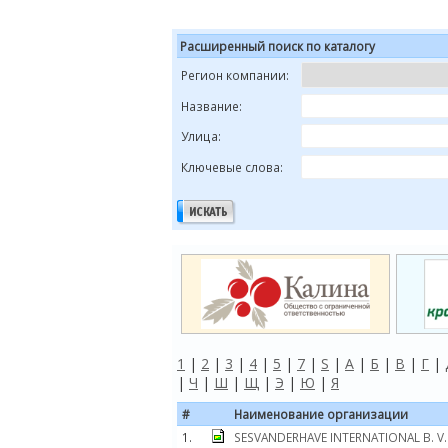
Расширенный поиск по каталогу
Регион компании:
Название:
Улица:
Ключевые слова:
1
|
2
|
3
|
4
|
5
|
7
|
S
|
А
|
Б
|
В
|
Г
|
|
Ч
|
Ш
|
Щ
|
Э
|
Ю
|
Я
#
Наименование организации
1.
SESVANDERHAVE INTERNATIONAL B. V.