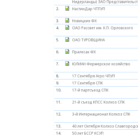
Нидерланды) ЗАО Представительст
2.
НастинДар ЧТПУП
3.
Новицких ФХ
4.
ОАО Рассвет им. К.П. Орловского
5.
ОАО ТУРОВЩИНА
6.
Пралесак ФХ
7.
ЮЛИАН Фермерское хозяйство
8.
17 Сентября Агро ЧПУП
9.
17 Сентября СПК
10.
17-й партсъезд СПК
11.
21-й съезд КПСС Колхоз СПК
12.
3-й Интернационал Колхоз СПК
13.
40 лет Октября Колхоз Славгородс
14.
50 лет БССР КСУП