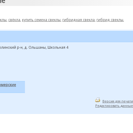
ие"
еклы
,
свёкла
,
купить семена свеклы
,
гибридная свекла
,
гибрид свеклы
,
толинский р-н, д. Ольшаны, Школьная 4
рмерские
Версия для печати
Редактировать данные