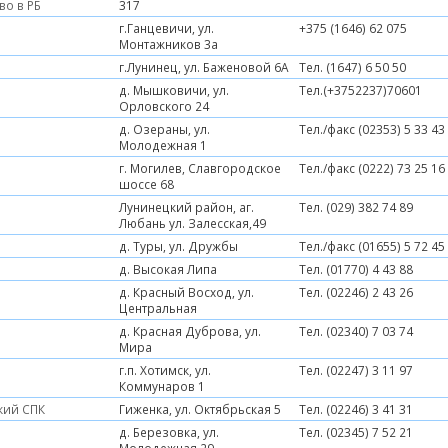
во в РБ
317
г.Ганцевичи, ул.
+375 (1646) 62 075
Монтажников 3а
г.Лунинец, ул. Баженовой 6А
Тел. (1647) 6 50 50
д. Мышковичи, ул.
Тел.(+3752237)70601
Орловского 24
д. Озераны, ул.
Тел./факс (02353) 5 33 43
Молодежная 1
г. Могилев, Славгородское
Тел./факс (0222) 73 25 16
шоссе 68
Лунинецкий район, аг.
Тел. (029) 382 74 89
Любань ул. Залесская,49
д. Туры, ул. Дружбы
Тел./факс (01655) 5 72 45
д. Высокая Липа
Тел. (01770) 4 43 88
д. Красный Восход, ул.
Тел. (02246) 2 43 26
Центральная
д. Красная Дуброва, ул.
Тел. (02340) 7 03 74
Мира
г.п. Хотимск, ул.
Тел. (02247) 3 11 97
Коммунаров 1
кий СПК
Гиженка, ул. Октябрьская 5
Тел. (02246) 3 41 31
д. Березовка, ул.
Тел. (02345) 7 52 21