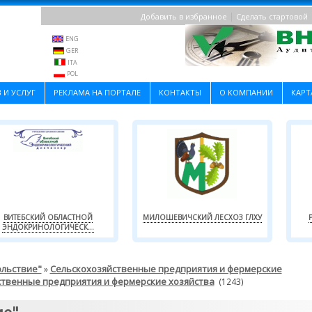
|
Добавить в избранное
Сделать стартовой
ENG
GER
ITA
POL
 И УСЛУГ
РЕКЛАМА НА ПОРТАЛЕ
КОНТАКТЫ
О КОМПАНИИ
КАРТ
ВИТЕБСКИЙ ОБЛАСТНОЙ
МИЛОШЕВИЧСКИЙ ЛЕСХОЗ ГЛХУ
ЭНДОКРИНОЛОГИЧЕСК...
ольствие"
Сельскохозяйственные предприятия и фермерские
»
ственные предприятия и фермерские хозяйства
(1243)