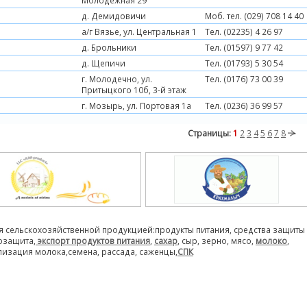
Молодежная 29
д. Демидовичи
Моб. тел. (029) 708 14 40
а/г Вязье, ул. Центральная 1
Тел. (02235) 4 26 97
д. Брольники
Тел. (01597) 9 77 42
д. Щепичи
Тел. (01793) 5 30 54
г. Молодечно, ул.
Тел. (0176) 73 00 39
Притыцкого 10б, 3-й этаж
г. Мозырь, ул. Портовая 1а
Тел. (0236) 36 99 57
Страницы:
1
2
3
4
5
6
7
8
я сельскохозяйственной продукцией:продукты питания, средства защиты
розащита,
экспорт продуктов питания
,
сахар
, сыр, зерно, мясо,
молоко
,
лизация молока,семена, рассада, саженцы,
СПК