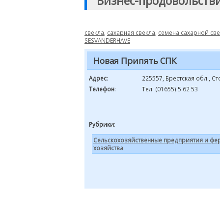
"Бизнес-продовольств
свекла
,
сахарная свекла
,
семена сахарной св
SESVANDERHAVE
Новая Припять СПК
Адрес
:
225557, Брестская обл., С
Телефон
:
Тел. (01655) 5 62 53
Рубрики
:
Сельскохозяйственные предприятия и фе
хозяйства