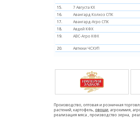
15.
7 Августа КХ
16.
Авангард Колхоз СПК
17.
Авангард-Агро СПК
18.
Авдей КФХ
19.
АВС-Агро КФХ
20.
Автюки ЧСХУП
Производство, оптовая и розничная торговл
растений, картофель,
овощи
, агрохимия, аг
реализация мяса , производство зерна, реа