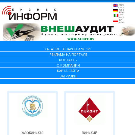
ENG
GER
ITA
POL
КАТАЛОГ ТОВАРОВ И УСЛУГ
РЕКЛАМА НА ПОРТАЛЕ
КОНТАКТЫ
О КОМПАНИИ
КАРТА САЙТА
ЗАГРУЗКИ
ЖЛОБИНСКАЯ
ПИНСКИЙ