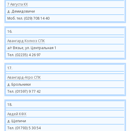
7 Августа КХ
д. Демидовичи
Моб. тел. (029) 708 14 40
16.
Авангард Колхоз СПК
а/г Вязье, ул. Центральная 1
Тел. (02235) 4 26 97
17.
Авангард-Агро СПК
д. Брольники
Тел. (01597) 9 77 42
18.
Авдей КФХ
д. Щепичи
Тел. (01793) 5 30 54