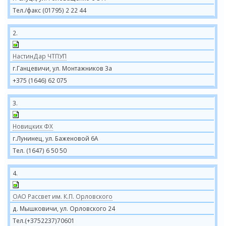
Тел./факс (01795) 2 22 44
2.
НастинДар ЧТПУП
г.Ганцевичи, ул. Монтажников 3а
+375 (1646) 62 075
3.
Новицких ФХ
г.Лунинец, ул. Баженовой 6А
Тел. (1647) 6 50 50
4.
ОАО Рассвет им. К.П. Орловского
д. Мышковичи, ул. Орловского 24
Тел.(+3752237)70601