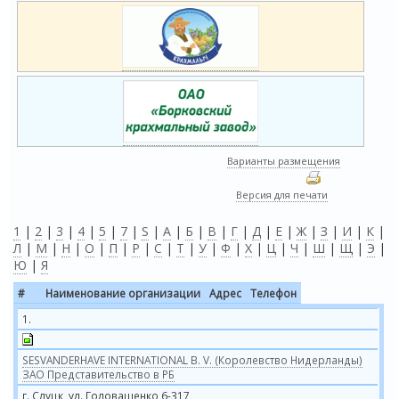
Варианты размещения
Версия для печати
1
|
2
|
3
|
4
|
5
|
7
|
S
|
А
|
Б
|
В
|
Г
|
Д
|
Е
|
Ж
|
З
|
И
|
К
|
Л
|
М
|
Н
|
О
|
П
|
Р
|
С
|
Т
|
У
|
Ф
|
Х
|
Ц
|
Ч
|
Ш
|
Щ
|
Э
|
Ю
|
Я
#
Наименование организации
Адрес
Телефон
1.
SESVANDERHAVE INTERNATIONAL B. V. (Королевство Нидерланды)
ЗАО Представительство в РБ
г. Слуцк, ул. Головащенко 6-317