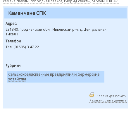
семена свеклы
,
гибридная свекла
,
гибрид свеклы
,
SESVANDERHAVE
Каменчане СПК
Адрес
:
231340, Гродненская обл., Ивьевский р-н, д. Центральная,
Тихая 1
Телефон
:
Тел. (01595) 3 47 22
Рубрики
:
Сельскохозяйственные предприятия и фермерские
хозяйства
Версия для печати
Редактировать данные