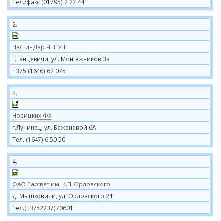
Тел./факс (01795) 2 22 44
2.
НастинДар ЧТПУП
г.Ганцевичи, ул. Монтажников 3а
+375 (1646) 62 075
3.
Новицких ФХ
г.Лунинец, ул. Баженовой 6А
Тел. (1647) 6 50 50
4.
ОАО Рассвет им. К.П. Орловского
д. Мышковичи, ул. Орловского 24
Тел.(+3752237)70601