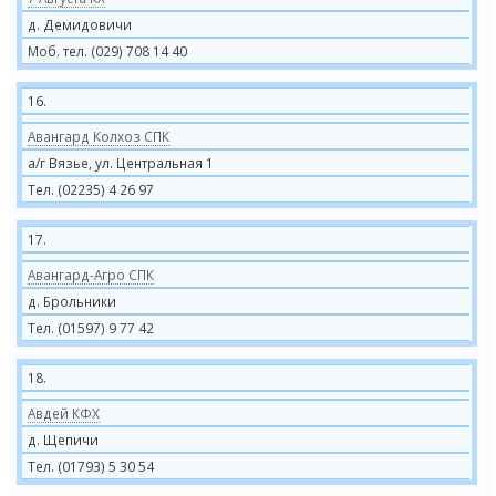
д. Демидовичи
Моб. тел. (029) 708 14 40
16.
Авангард Колхоз СПК
а/г Вязье, ул. Центральная 1
Тел. (02235) 4 26 97
17.
Авангард-Агро СПК
д. Брольники
Тел. (01597) 9 77 42
18.
Авдей КФХ
д. Щепичи
Тел. (01793) 5 30 54