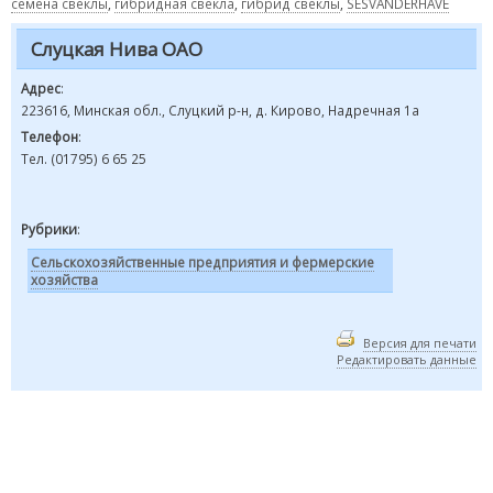
семена свеклы
,
гибридная свекла
,
гибрид свеклы
,
SESVANDERHAVE
Слуцкая Нива ОАО
Адрес
:
223616, Минская обл., Слуцкий р-н, д. Кирово, Надречная 1а
Телефон
:
Тел. (01795) 6 65 25
Рубрики
:
Сельскохозяйственные предприятия и фермерские
хозяйства
Версия для печати
Редактировать данные