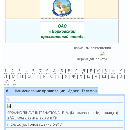
Варианты размещения
Версия для печати
1
|
2
|
3
|
4
|
5
|
7
|
S
|
А
|
Б
|
В
|
Г
|
Д
|
Е
|
Ж
|
З
|
И
|
К
|
Л
|
М
|
Н
|
О
|
П
|
Р
|
С
|
Т
|
У
|
Ф
|
Х
|
Ц
|
Ч
|
Ш
|
Щ
|
Э
|
Ю
|
Я
#
Наименование организации
Адрес
Телефон
1.
SESVANDERHAVE INTERNATIONAL B. V. (Королевство Нидерланды)
ЗАО Представительство в РБ
г. Слуцк, ул. Головащенко 6-317