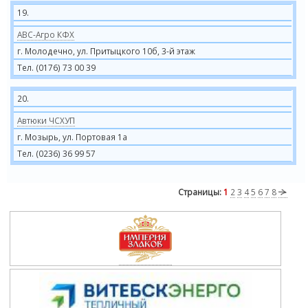
19.
АВС-Агро КФХ
г. Молодечно, ул. Притыцкого 10б, 3-й этаж
Тел. (0176) 73 00 39
20.
Автюки ЧСХУП
г. Мозырь, ул. Портовая 1а
Тел. (0236) 36 99 57
Страницы:
1
2
3
4
5
6
7
8