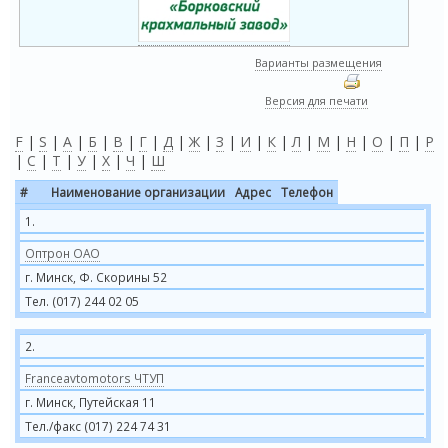
Варианты размещения
Версия для печати
F
|
S
|
А
|
Б
|
В
|
Г
|
Д
|
Ж
|
З
|
И
|
К
|
Л
|
М
|
Н
|
О
|
П
|
Р
|
С
|
Т
|
У
|
Х
|
Ч
|
Ш
#
Наименование организации
Адрес
Телефон
1.
Оптрон ОАО
г. Минск, Ф. Скорины 52
Тел. (017) 244 02 05
2.
Franceavtomotors ЧТУП
г. Минск, Путейская 11
Тел./факс (017) 224 74 31