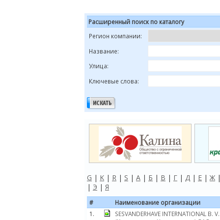
Расширенный поиск по каталогу
Регион компании:
Название:
Улица:
Ключевые слова:
G
|
K
|
R
|
S
|
А
|
Б
|
В
|
Г
|
Д
|
Е
|
Ж
|
Э
|
Я
#
Наименование организации
1.
SESVANDERHAVE INTERNATIONAL B. V.