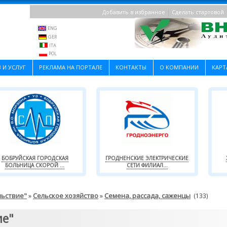
|
Добавить в избранное
Сделать стартовой
ENG
GER
ITA
POL
 И УСЛУГ
РЕКЛАМА НА ПОРТАЛЕ
КОНТАКТЫ
О КОМПАНИИ
КАРТ
БОБРУЙСКАЯ ГОРОДСКАЯ
ГРОДНЕНСКИЕ ЭЛЕКТРИЧЕСКИЕ
БОЛЬНИЦА СКОРОЙ ...
СЕТИ ФИЛИАЛ...
льствие"
Сельское хозяйство
Семена, рассада, саженцы
»
»
(133)
ие"