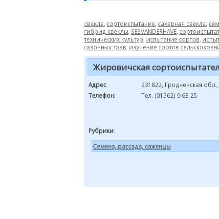
свекла
,
сортоиспытание
,
сахарная свекла
,
сем
гибрид свеклы
,
SESVANDERHAVE
,
сортоиспытат
технических культур
,
испытание сортов
,
испыт
газонных трав
,
изучение сортов сельскохозя
Жировичская сортоиспытател
Адрес
:
231822, Гродненская обл.
Телефон
:
Тел. (01562) 9 63 25
Рубрики
:
Семена, рассада, саженцы