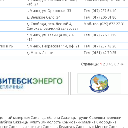
каб. 27
г. Минск, ул. Орловская 33
Тел. (017) 237 54 10
д. Великое Село, 34
Тел. (017) 206 01 86
д. Слобода, пер. Лесной 4,
Моб. тел. (029) 672 27 31
Самохваловичский сельсовет
г. Минск, ул. Казинца 86, к.3-
Тел. (017) 278 30 19
415
во в РБ
г. Минск, Некрасова 114, оф. 21
Тел. (017) 237 43 20
д. Мосты Левые
Тел. (0151) 42 70 25
Страницы:
1
2
3
4
5
6
7
дочный материал Саженцы яблони Саженцы груши Саженцы черешни
лубика Саженцы купить Жимолость Крыжовник Малина Смородина
инске Саженцы деревьев Саженцы Беларусь Саженцы в Минске Саженцы