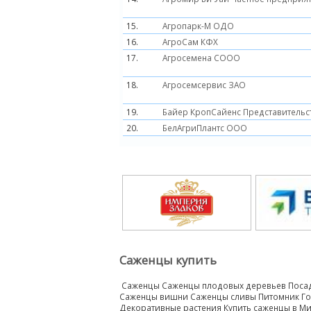
15.
Агропарк-М ОДО
16.
АгроСам КФХ
17.
Агросемена СООО
18.
Агросемсервис ЗАО
19.
Байер КропСайенс Представительст
20.
БелАгриПлантс ООО
Саженцы купить
Саженцы Саженцы плодовых деревьев Поса
Саженцы вишни Саженцы сливы Питомник Го
Декоративные растения Купить саженцы в М