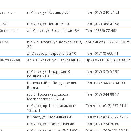
пытанию и
г. Минск, ул. Казинца 62
Тел. (017) 240-04-21
РБ АО
г. Минск, ул.Немига 5-301
Тел. (017) 368 47 98
йственная
аг. Довск,, ул. Рогачевская, 3А
Тел. ( 2339) 77 462
а ОАО
п/о Дашковка, ул. Колхозная, д.
приемная (0222) 73-10-29
26
д. Озеро, ул. Строителей 10
Тел. (01718) 609-41
зяйственная
аг. Дашковка, ул. Парковая, 14
Приемная (0222) 73 38 22
г. Минск, ул. Татарская, 3,
Тел. (017) 375 57 97
комната 210
Ветковский район, деревня
Тел. + 375 44 737 41 90
Борки,
п/о Б. Тростенец, шоссе
Тел. (017) 344 88 17
Могилевское 10-й км
О
г. Минск, пр. Независимости
Тел./факс (017) 267 21 31
131, к. 1
г. Брест, ул. Столичная 64
Тел./факс (0162) 97 79 03
г. Минск, ул. Брилевская 46
Тел. (017) 224 20 60
тие
г. Минск, ул. Мележа 5/2-1607,
Моб. тел. (029) 121 22 13