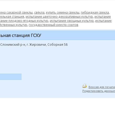
ена сахарной свеклы
,
свёкла
,
купить семена свеклы
,
гибридная свекла
,
ельная станция
,
испытание цветочно-декоративных культур
,
испытание
ание плодово-ягодных культур
,
испытание овощных культур
,
испытание
йственных культур
,
государственный реестр сортов
ьная станция ГСХУ
, Слонимский р-н, г. Жировичи, Соборная 58
Версия для печати
Редактировать данные