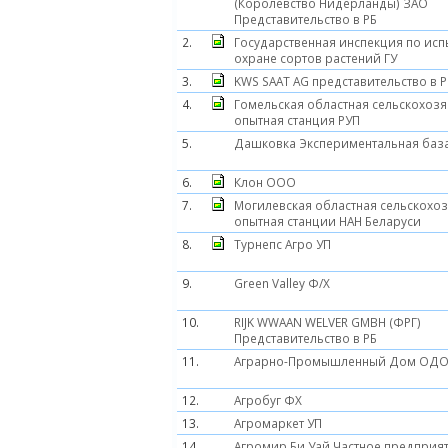
(Королевство Нидерланды) ЗАО
Представительство в РБ
2.
Государственная инспекция по ис
охране сортов растений ГУ
3.
KWS SAAT AG представительство в 
4.
Гомельская областная сельскохозя
опытная станция РУП
5.
Дашковка Экспериментальная баз
6.
Клон ООО
7.
Могилевская областная сельскохо
опытная станции НАН Беларуси
8.
Турнепс Агро УП
9.
Green Valley Ф/Х
10.
RIJK WWAAN WELVER GMBH (ФРГ)
Представительство в РБ
11.
Аграрно-Промышленный Дом ОД
12.
Агробуг ФХ
13.
Агромаркет УП
14.
Агромир Би Уай Частное предприя