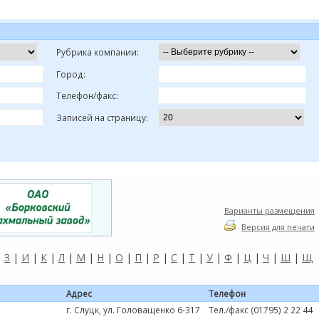
Рубрика компании:
Город:
Телефон/факс:
Записей на страницу:
Варианты размещения
Версия для печати
|
З
|
И
|
К
|
Л
|
М
|
Н
|
О
|
П
|
Р
|
С
|
Т
|
У
|
Ф
|
Ц
|
Ч
|
Ш
|
Щ
Адрес
Телефон
г. Слуцк, ул. Головащенко 6-317
Тел./факс (01795) 2 22 44