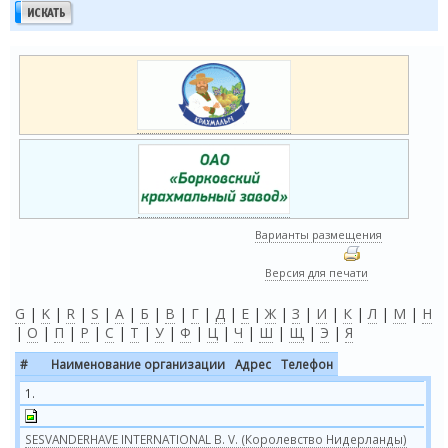
Варианты размещения
Версия для печати
G
|
K
|
R
|
S
|
А
|
Б
|
В
|
Г
|
Д
|
Е
|
Ж
|
З
|
И
|
К
|
Л
|
М
|
Н
|
О
|
П
|
Р
|
С
|
Т
|
У
|
Ф
|
Ц
|
Ч
|
Ш
|
Щ
|
Э
|
Я
#
Наименование организации
Адрес
Телефон
1.
SESVANDERHAVE INTERNATIONAL B. V. (Королевство Нидерланды)