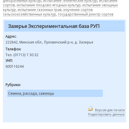
декоративных культур
,
испытание технических культур
,
испытание
сортов
,
испытание плодово-ягодных культур
,
испытание овощных
культур
,
испытание газонных трав
,
изучение сортов
сельскохозяйственных культур
,
государственный реестр сортов
Зазерье Экспериментальная база РУП
Адрес
:
222842, Минская обл., Пуховичский р-н, д. Зазерье
Телефон
:
Тел. (01713) 7 30 32
УНП
:
600116244
Рубрики
:
Семена, рассада, саженцы
Версия для печати
Редактировать данные