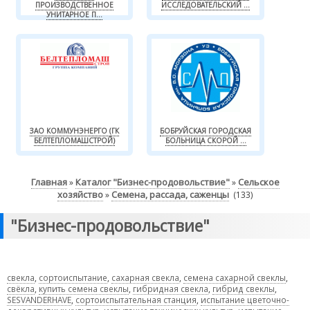
ПРОИЗВОДСТВЕННОЕ
ИССЛЕДОВАТЕЛЬСКИЙ ...
УНИТАРНОЕ П...
ЗАО КОММУНЭНЕРГО (ГК
БОБРУЙСКАЯ ГОРОДСКАЯ
БЕЛТЕПЛОМАШСТРОЙ)
БОЛЬНИЦА СКОРОЙ ...
Главная
Каталог "Бизнес-продовольствие"
Сельское
»
»
хозяйство
Семена, рассада, саженцы
»
(133)
"Бизнес-продовольствие"
свекла
,
сортоиспытание
,
сахарная свекла
,
семена сахарной свеклы
,
свёкла
,
купить семена свеклы
,
гибридная свекла
,
гибрид свеклы
,
SESVANDERHAVE
,
сортоиспытательная станция
,
испытание цветочно-