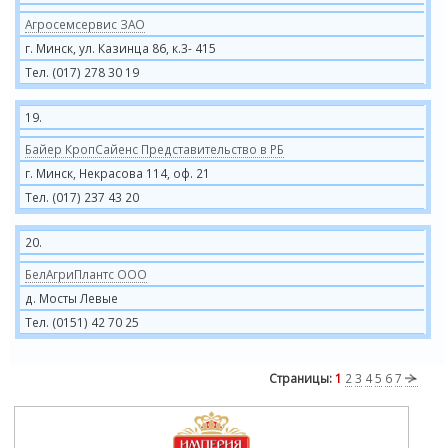
Агросемсервис ЗАО
г. Минск, ул. Казинца 86, к.3- 415
Тел. (017) 278 30 19
19.
Байер КропСайенс Представительство в РБ
г. Минск, Некрасова 114, оф. 21
Тел. (017) 237 43 20
20.
БелАгриПлантс ООО
д. Мосты Левые
Тел. (0151) 42 70 25
Страницы:
1
2
3
4
5
6
7