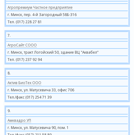
Агропремиум Частное предприятие
г. Минск, пер. 4-й Загородный 58Б-316
Тел. (017) 228 27 81
7.
АгроСайт СООО
г. Минск, тракт Логойский 50, здание ВЦ "Аквабел"
Тел. (017) 237 92 94
8.
Актив БиоТех ООО
г. Минск, ул. Матусевича 33, офис 706
Тел./факс (017) 254 71 39
9.
Амквадро УП
г. Минск, ул. Матусевича 90, пом. 1
Тел./факс (017) 211 58 89