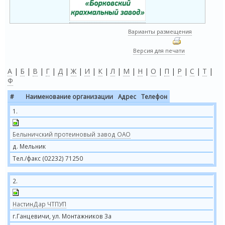
Варианты размещения
Версия для печати
А
|
Б
|
В
|
Г
|
Д
|
Ж
|
И
|
К
|
Л
|
М
|
Н
|
О
|
П
|
Р
|
С
|
Т
|
Ф
#
Наименование организации
Адрес
Телефон
1.
Белыничский протеиновый завод ОАО
д. Мельник
Тел./факс (02232) 71250
2.
НастинДар ЧТПУП
г.Ганцевичи, ул. Монтажников 3а