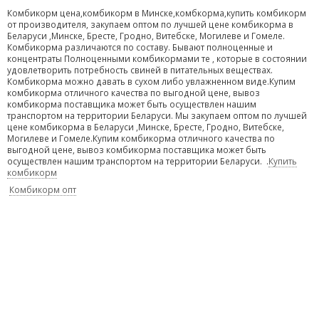
Комбикорм цена,комбикорм в Минске,комбкорма,купить комбикорм
от производителя, закупаем оптом по лучшей цене комбикорма в
Беларуси ,Минске, Бресте, Гродно, Витебске, Могилеве и Гомеле.
Комбикорма различаются по составу. Бывают полноценные и
концентраты Полноценными комбикормами те , которые в состоянии
удовлетворить потребность свиней в питательных веществах.
Комбикорма можно давать в сухом либо увлажненном виде.Купим
комбикорма отличного качества по выгодной цене, вывоз
комбикорма поставщика может быть осуществлен нашим
транспортом на территории Беларуси. Мы закупаем оптом по лучшей
цене комбикорма в Беларуси ,Минске, Бресте, Гродно, Витебске,
Могилеве и Гомеле.Купим комбикорма отличного качества по
выгодной цене, вывоз комбикорма поставщика может быть
осуществлен нашим транспортом на территории Беларуси. .
Купить
комбикорм
Комбикорм опт