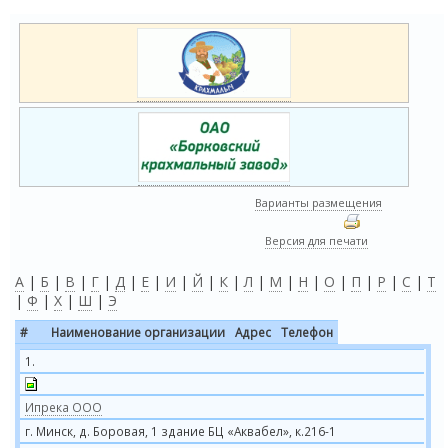
Варианты размещения
Версия для печати
А
|
Б
|
В
|
Г
|
Д
|
Е
|
И
|
Й
|
К
|
Л
|
М
|
Н
|
О
|
П
|
Р
|
С
|
Т
|
Ф
|
Х
|
Ш
|
Э
#
Наименование организации
Адрес
Телефон
1.
Ипрека ООО
г. Минск, д. Боровая, 1 здание БЦ «Аквабел», к.216-1