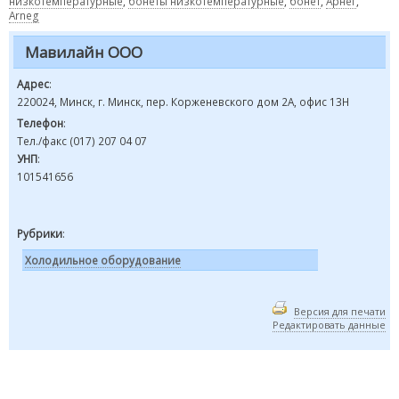
низкотемпературные
,
бонеты низкотемпературные
,
бонет
,
Арнег
,
Arneg
Мавилайн ООО
Адрес
:
220024, Минск, г. Минск, пер. Корженевского дом 2А, офис 13Н
Телефон
:
Тел./факс (017) 207 04 07
УНП
:
101541656
Рубрики
:
Холодильное оборудование
Версия для печати
Редактировать данные