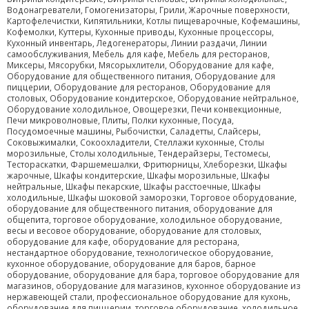
Водонагреватели, Гомогенизаторы, Грили, Жарочные поверхности,
Картофелечистки, Кипятильники, Котлы пищеварочные, Кофемашины,
Кофемолки, Куттеры, Кухонные приводы, Кухонные процессоры,
Кухонный инвентарь, Ледогенераторы, Линии раздачи, Линии
самообслуживания, Мебель для кафе, Мебель для ресторанов,
Миксеры, Мясорубки, Мясорыхлители, Оборудование для кафе,
Оборудование для общественного питания, Оборудование для
пиццерии, Оборудование для ресторанов, Оборудование для
столовых, Оборудование кондитерское, Оборудование нейтральное,
Оборудование холодильное, Овощерезки, Печи конвекционные,
Печи микроволновые, Плиты, Полки кухонные, Посуда,
Посудомоечные машины, Рыбочистки, Саладетты, Слайсеры,
Соковыжималки, Сокоохладители, Стеллажи кухонные, Столы
морозильные, Столы холодильные, Тендерайзеры, Тестомесы,
Тестораскатки, Фаршемешалки, Фритюрницы, Хлеборезки, Шкафы
жарочные, Шкафы кондитерские, Шкафы морозильные, Шкафы
нейтральные, Шкафы пекарские, Шкафы расстоечные, Шкафы
холодильные, Шкафы шоковой заморозки, Торговое оборудование,
оборудование для общественного питания, оборудование для
общепита, торговое оборудование, холодильное оборудование,
весы и весовое оборудование, оборудование для столовых,
оборудование для кафе, оборудование для ресторана,
нестандартное оборудование, технологическое оборудование,
кухонное оборудование, оборудование для баров, барное
оборудование, оборудование для бара, торговое оборудование для
магазинов, оборудование для магазинов, кухонное оборудование из
нержавеющей стали, профессиональное оборудование для кухонь,
оборудование для пиццерии, торговое оборудование, холодильное