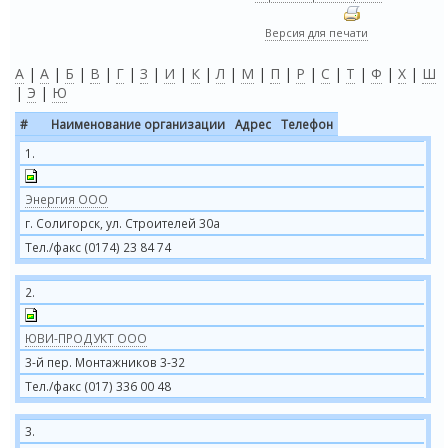
Версия для печати
A
|
А
|
Б
|
В
|
Г
|
З
|
И
|
К
|
Л
|
М
|
П
|
Р
|
С
|
Т
|
Ф
|
Х
|
Ш
|
Э
|
Ю
#
Наименование организации
Адрес
Телефон
1.
Энергия ООО
г. Солигорск, ул. Строителей 30а
Тел./факс (0174) 23 84 74
2.
ЮВИ-ПРОДУКТ ООО
3-й пер. Монтажников 3-32
Тел./факс (017) 336 00 48
3.