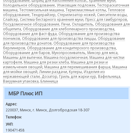
оборудование
,
Шприц для наполнения колбас
,
Хранение муки
,
Холодильное оборудование
,
Упаковщик подложек
,
Тестораскаточная
машина
,
Тестомесильная машина
,
Термомасляные котлы
,
Тепловое
оборудование
,
Тендерайзер
,
Стерилизатор ножей
,
Смесители воды
,
Слайсер
,
Система бестарного хранения муки
,
Пресс для гамбургеров
,
Посудомоечное оборудование
,
Печи
,
Охладитель
,
Оборудования для
общепита
,
Оборудование для хлебопекарного производства
,
Оборудование для фаст-фуда
,
Оборудование для производства
пончиков
,
Оборудование для производства пиццы
,
Оборудование
для производства донатов
,
Оборудование для производства
берлинеров
,
Оборудование для кондитерского производства
,
Оборудование для баров
,
Мукопросеиватель
,
Миксер для мяса
,
Машины для выпечки
,
Машина посудомоечная
,
Машина для чистки
картофеля
,
Машина для резки хлеба
,
Машина для резки и
измельчения овощей
,
Машина для перемешивания фарша
,
Машина
для мойки овощей
,
Линии раздачи
,
Кулеры
,
Изделия из
нержавеющей стали
,
Дозатор
,
Гриль для жарки кур
,
Вафельница
,
Вакуумная упаковка
,
Блинница
МБР Плюс ИП
Адрес
:
220037, Минск, г. Минск, Долгобродская 18-307
Телефон
:
УНП
:
190471458