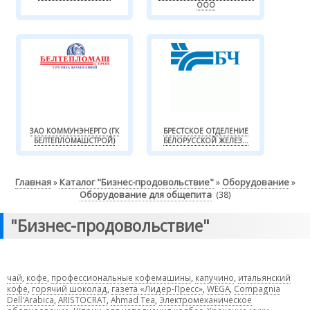
ООО
ЗАО КОММУНЭНЕРГО (ГК
БРЕСТСКОЕ ОТДЕЛЕНИЕ
БЕЛТЕПЛОМАШСТРОЙ)
БЕЛОРУССКОЙ ЖЕЛЕЗ...
Главная
Каталог "Бизнес-продовольствие"
Оборудование
»
»
»
Оборудование для общепита
(38)
"Бизнес-продовольствие"
чай
,
кофе
,
профессиональные кофемашины
,
капучино
,
итальянский
кофе
,
горячий шоколад
,
газета «Лидер-Пресс»
,
WEGA
,
Compagnia
Dell'Arabica
,
ARISTOCRAT
,
Ahmad Tea
,
Электромеханическое