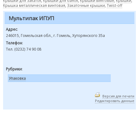
Крышки для закаток
,
Крышки для банок
,
Крышки винтовые
,
Крышки
,
Крышка металлическая винтовая
,
Закаточные крышки
,
Twist-off
Мультипак ИПУП
Адрес
:
246015, Гомельская обл., г. Гомель, Хуторянского 35а
Телефон
:
Тел. (0232) 74 90 08
Рубрики
:
Упаковка
Версия для печати
Редактировать данные