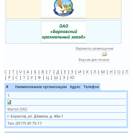
Варианты размещения
Версия для печати
C
|
T
|
V
|
А
|
Б
|
В
|
Г
|
Д
|
Е
|
З
|
И
|
К
|
Л
|
М
|
Н
|
О
|
П
|
Р
|
С
|
Т
|
У
|
Ф
|
Ц
|
Ш
|
Э
|
Ю
#
Наименование организации
Адрес
Телефон
1.
Магол ОАО
г. Борисов, ул. Дёмина, д. 49а-1
Тел. (0177) 97-75-17