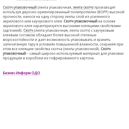
Скотч упаковочный
(лента упаковочная,
лента скотч
) производят
используя двуосно-ориентированный полипропилен (ВОРР) высокой
прочности, нанося на одну сторону ленты слой из усиленного
акрилового или каучукового клея.
Скотч упаковочный
на основе
акрилового клея характеризуется высокими клеящими свойствами
(адгезией).
Скотч
(лента упаковочная, лента скотч) с каучуковым
клеевым составом обладает более высокой степенью
морозостойкости и дает возможность упаковывать и хранить
запечатанную тару в условиях повышенной влажности, сохраняя при
этом все клеящие свойства скотча (ленты упаковочной).
Скотч
упаковочный
– самый широко используемый материал для упаковки
продукции в коробоки из гофрированного картона.
Бизнес-Информ ОДО