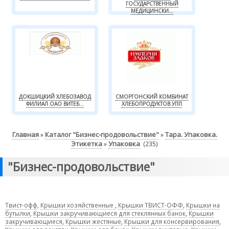
ГОСУДАРСТВЕННЫЙ
МЕДИЦИНСКИ...
ДОКШИЦКИЙ ХЛЕБОЗАВОД
СМОРГОНСКИЙ КОМБИНАТ
ФИЛИАЛ ОАО ВИТЕБ...
ХЛЕБОПРОДУКТОВ УПП
Главная
Каталог "Бизнес-продовольствие"
Тара. Упаковка.
»
»
Этикетка
Упаковка
»
(235)
"Бизнес-продовольствие"
Твист-офф
,
Крышки хозяйственные
,
Крышки ТВИСТ-ОФФ
,
Крышки на
бутылки
,
Крышки закручивающиеся для стеклянных банок
,
Крышки
закручивающиеся
,
Крышки жестяные
,
Крышки для консервирования
,