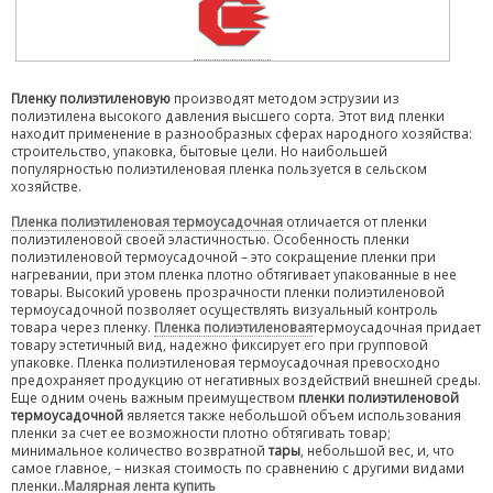
Пленку полиэтиленовую
производят методом эструзии из
полиэтилена высокого давления высшего сорта. Этот вид пленки
находит применение в разнообразных сферах народного хозяйства:
строительство, упаковка, бытовые цели. Но наибольшей
популярностью полиэтиленовая пленка пользуется в сельском
хозяйстве.
Пленка полиэтиленовая термоусадочная
отличается от пленки
полиэтиленовой своей эластичностью. Особенность пленки
полиэтиленовой термоусадочной – это сокращение пленки при
нагревании, при этом пленка плотно обтягивает упакованные в нее
товары. Высокий уровень прозрачности пленки полиэтиленовой
термоусадочной позволяет осуществлять визуальный контроль
товара через пленку.
Пленка полиэтиленовая
термоусадочная придает
товару эстетичный вид, надежно фиксирует его при групповой
упаковке. Пленка полиэтиленовая термоусадочная превосходно
предохраняет продукцию от негативных воздействий внешней среды.
Еще одним очень важным преимуществом
пленки полиэтиленовой
термоусадочной
является также небольшой объем использования
пленки за счет ее возможности плотно обтягивать товар;
минимальное количество возвратной
тары
, небольшой вес, и, что
самое главное, – низкая стоимость по сравнению с другими видами
пленки..
Малярная лента купить