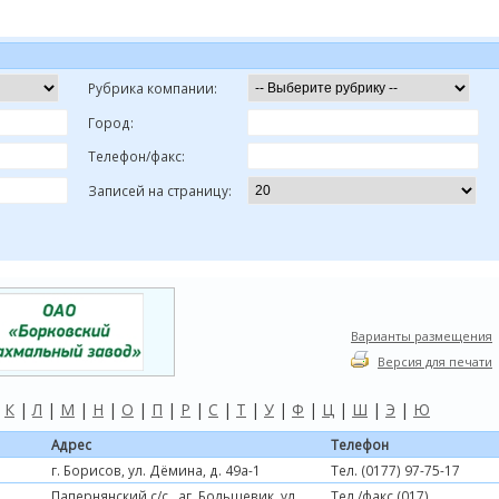
Рубрика компании:
Город:
Телефон/факс:
Записей на страницу:
Варианты размещения
Версия для печати
|
К
|
Л
|
М
|
Н
|
О
|
П
|
Р
|
С
|
Т
|
У
|
Ф
|
Ц
|
Ш
|
Э
|
Ю
Адрес
Телефон
г. Борисов, ул. Дёмина, д. 49а-1
Тел. (0177) 97-75-17
Папернянский с/с,, аг. Большевик, ул.
Тел./факс (017)