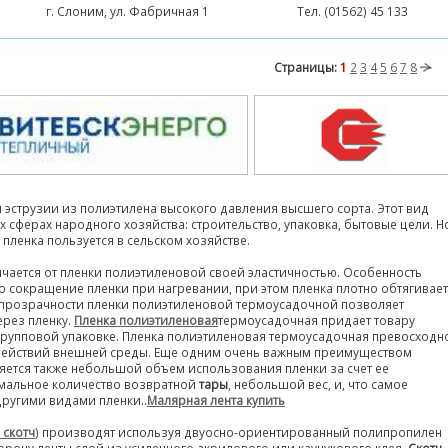
г. Слоним, ул. Фабричная 1
Тел. (01562) 45 133
Страницы:
1
2
3
4
5
6
7
8
эструзии из полиэтилена высокого давления высшего сорта. Этот вид
сферах народного хозяйства: строительство, упаковка, бытовые цели. Н
ленка пользуется в сельском хозяйстве.
ичается от пленки полиэтиленовой своей эластичностью. Особенность
о сокращение пленки при нагревании, при этом пленка плотно обтягивает
ь прозрачности пленки полиэтиленовой термоусадочной позволяет
рез пленку.
Пленка полиэтиленовая
термоусадочная придает товару
 групповой упаковке. Пленка полиэтиленовая термоусадочная превосходн
действий внешней среды. Еще одним очень важным преимуществом
яется также небольшой объем использования пленки за счет ее
имальное количество возвратной
тары
, небольшой вес, и, что самое
другими видами пленки..
Малярная лента купить
 скотч
) производят используя двуосно-ориентированный полипропилен