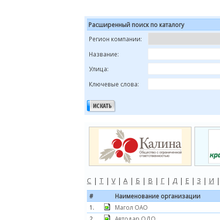
Расширенный поиск по каталогу
Регион компании:
Название:
Улица:
Ключевые слова:
C
|
T
|
V
|
А
|
Б
|
В
|
Г
|
Д
|
Е
|
З
|
И
#
Наименование организации
1.
Магол ОАО
2.
Автодар ОДО