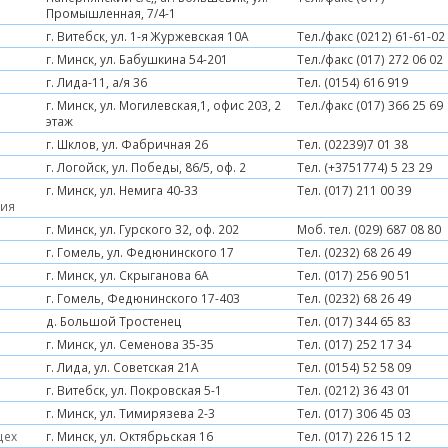
Промышленная, 7/4-1
г. Витебск, ул. 1-я Журжевская 10А
Тел./факс (0212) 61-61-02
г. Минск, ул. Бабушкина 54-201
Тел./факс (017) 272 06 02
г. Лида-11, а/я 36
Тел. (0154) 616 919
г. Минск, ул. Могилевская,1, офис 203, 2
Тел./факс (017) 366 25 69
этаж
г. Шклов, ул. Фабричная 26
Тел. (02239)7 01 38
г. Логойск, ул. Победы, 86/5, оф. 2
Тел. (+3751774) 5 23 29
г. Минск, ул. Немига 40-33
Тел. (017) 211 00 39
рия
г. Минск, ул. Гурского 32, оф. 202
Моб. тел. (029) 687 08 80
г. Гомель, ул. Федюнинского 17
Тел. (0232) 68 26 49
г. Минск, ул. Скрыганова 6А
Тел. (017) 256 90 51
г. Гомель, Федюнинского 17-403
Тел. (0232) 68 26 49
д. Большой Тростенец
Тел. (017) 344 65 83
г. Минск, ул. Семенова 35-35
Тел. (017) 252 17 34
г. Лида, ул. Советская 21А
Тел. (0154) 52 58 09
г. Витебск, ул. Покровская 5-1
Тел. (0212) 36 43 01
г. Минск, ул. Тимирязева 2-3
Тел. (017) 306 45 03
цех
г. Минск, ул. Октябрьская 16
Тел. (017) 226 15 12