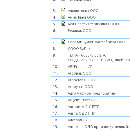
3.
Альянспласт ООО
4.
АмикПласт ООО
5.
Бел-Пласт Интернэшнл СООО
6.
Реалпак ООО
7.
Спартак Бумажная фабрика ОАО
8.
COOO БиПак
9.
TETRA PAK SERVICE S. A.
ПРЕДСТАВИТЕЛЬСТВО АО, Швейца
10.
VIP-Present ИП
11.
Агропак ООО
12.
Агростеп СООО
13.
Агроупак ООО
14.
Адго Частное предприятие
15.
Акцепт Пласт ООО
16.
Алгоритм-2 УЧПТП
17.
Алита ОДО ППИ
18.
Алсевал ОДО
19.
Алтехбел ОДО производственный 