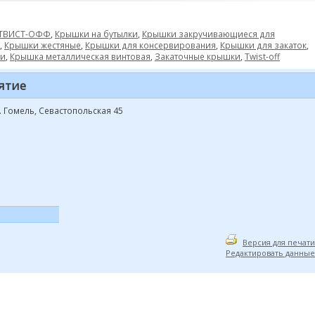
 ТВИСТ-ОФФ
,
Крышки на бутылки
,
Крышки закручивающиеся для
,
Крышки жестяные
,
Крышки для консервирования
,
Крышки для закаток
,
и
,
Крышка металлическая винтовая
,
Закаточные крышки
,
Twist-off
ятие
г. Гомель, Севастопольская 45
Версия для печати
Редактировать данные