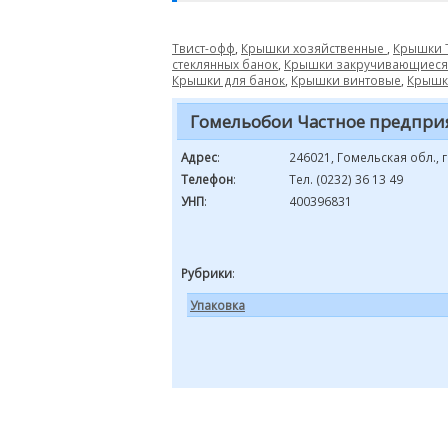
Твист-офф
,
Крышки хозяйственные
,
Крышки
стеклянных банок
,
Крышки закручивающиеся
Крышки для банок
,
Крышки винтовые
,
Крышк
Гомельобои Частное предпри
Адрес
:
246021, Гомельская обл., 
Телефон
:
Тел. (0232) 36 13 49
УНП
:
400396831
Рубрики
:
Упаковка