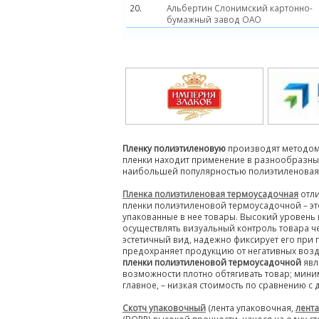
20.
Альбертин Слонимский картонно-
бумажный завод ОАО
Пленку полиэтиленовую
производят методом 
пленки находит применение в разнообразных 
наибольшей популярностью полиэтиленовая п
Пленка полиэтиленовая термоусадочная
отл
пленки полиэтиленовой термоусадочной – эт
упакованные в нее товары. Высокий уровен
осуществлять визуальный контроль товара че
эстетичный вид, надежно фиксирует его при
предохраняет продукцию от негативных воз
пленки полиэтиленовой термоусадочной
явл
возможности плотно обтягивать товар; мин
главное, – низкая стоимость по сравнению с 
Скотч упаковочный
(лента упаковочная,
лента