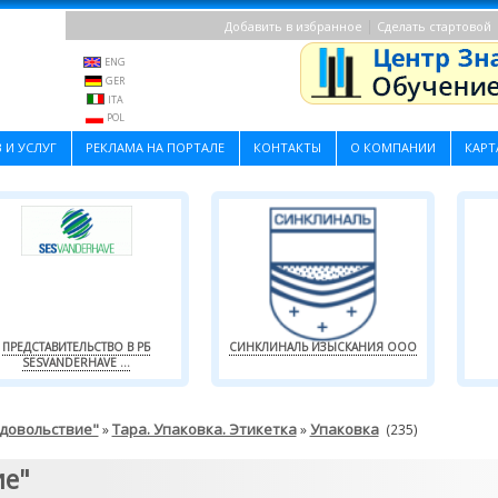
|
Добавить в избранное
Сделать стартовой
ENG
GER
ITA
POL
 И УСЛУГ
РЕКЛАМА НА ПОРТАЛЕ
КОНТАКТЫ
О КОМПАНИИ
КАРТ
ПРЕДСТАВИТЕЛЬСТВО В РБ
СИНКЛИНАЛЬ ИЗЫСКАНИЯ ООО
SESVANDERHAVE ...
одовольствие"
Тара. Упаковка. Этикетка
Упаковка
»
»
(235)
ие"