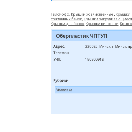
Твист-офф
,
Крышки хозяйственные
,
Крышки
стеклянных банок
,
Крышки закручивающиеся
Крышки для банок
,
Крышки винтовые
,
Крышк
Оберпластик ЧПТУП
Адрес
:
220085, Минск, г. Минск, п
Телефон
:
УНП
:
190900918
Рубрики
:
Упаковка