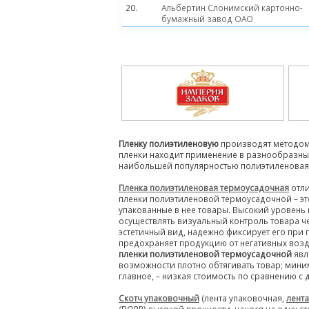
20.
Альбертин Слонимский картонно-
бумажный завод ОАО
Пленку полиэтиленовую
производят методом 
пленки находит применение в разнообразных 
наибольшей популярностью полиэтиленовая п
Пленка полиэтиленовая термоусадочная
отл
пленки полиэтиленовой термоусадочной – эт
упакованные в нее товары. Высокий уровен
осуществлять визуальный контроль товара че
эстетичный вид, надежно фиксирует его при
предохраняет продукцию от негативных воз
пленки полиэтиленовой термоусадочной
явл
возможности плотно обтягивать товар; мин
главное, – низкая стоимость по сравнению с 
Скотч упаковочный
(лента упаковочная,
лента