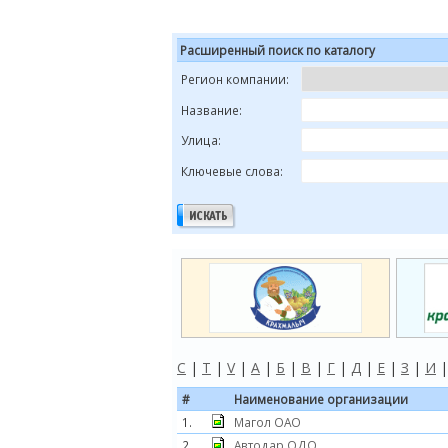
Расширенный поиск по каталогу
Регион компании:
Название:
Улица:
Ключевые слова:
C
|
T
|
V
|
А
|
Б
|
В
|
Г
|
Д
|
Е
|
З
|
И
#
Наименование организации
1.
Магол ОАО
2.
Автодар ОДО