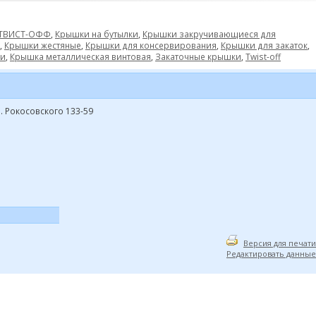
 ТВИСТ-ОФФ
,
Крышки на бутылки
,
Крышки закручивающиеся для
,
Крышки жестяные
,
Крышки для консервирования
,
Крышки для закаток
,
и
,
Крышка металлическая винтовая
,
Закаточные крышки
,
Twist-off
р. Рокосовского 133-59
Версия для печати
Редактировать данные