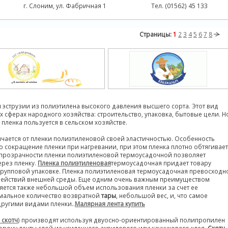
г. Слоним, ул. Фабричная 1
Тел. (01562) 45 133
Страницы:
1
2
3
4
5
6
7
8
эструзии из полиэтилена высокого давления высшего сорта. Этот вид
сферах народного хозяйства: строительство, упаковка, бытовые цели. Н
ленка пользуется в сельском хозяйстве.
ичается от пленки полиэтиленовой своей эластичностью. Особенность
о сокращение пленки при нагревании, при этом пленка плотно обтягивает
ь прозрачности пленки полиэтиленовой термоусадочной позволяет
рез пленку.
Пленка полиэтиленовая
термоусадочная придает товару
 групповой упаковке. Пленка полиэтиленовая термоусадочная превосходн
действий внешней среды. Еще одним очень важным преимуществом
яется также небольшой объем использования пленки за счет ее
имальное количество возвратной
тары
, небольшой вес, и, что самое
другими видами пленки..
Малярная лента купить
 скотч
) производят используя двуосно-ориентированный полипропилен