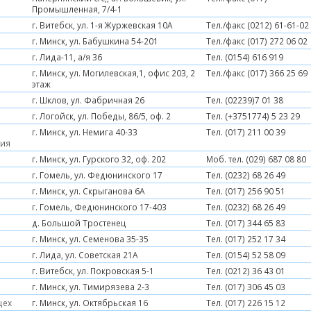
Промышленная, 7/4-1
г. Витебск, ул. 1-я Журжевская 10А
Тел./факс (0212) 61-61-02
г. Минск, ул. Бабушкина 54-201
Тел./факс (017) 272 06 02
г. Лида-11, а/я 36
Тел. (0154) 616 919
г. Минск, ул. Могилевская,1, офис 203, 2
Тел./факс (017) 366 25 69
этаж
г. Шклов, ул. Фабричная 26
Тел. (02239)7 01 38
г. Логойск, ул. Победы, 86/5, оф. 2
Тел. (+3751774) 5 23 29
г. Минск, ул. Немига 40-33
Тел. (017) 211 00 39
рия
г. Минск, ул. Гурского 32, оф. 202
Моб. тел. (029) 687 08 80
г. Гомель, ул. Федюнинского 17
Тел. (0232) 68 26 49
г. Минск, ул. Скрыганова 6А
Тел. (017) 256 90 51
г. Гомель, Федюнинского 17-403
Тел. (0232) 68 26 49
д. Большой Тростенец
Тел. (017) 344 65 83
г. Минск, ул. Семенова 35-35
Тел. (017) 252 17 34
г. Лида, ул. Советская 21А
Тел. (0154) 52 58 09
г. Витебск, ул. Покровская 5-1
Тел. (0212) 36 43 01
г. Минск, ул. Тимирязева 2-3
Тел. (017) 306 45 03
цех
г. Минск, ул. Октябрьская 16
Тел. (017) 226 15 12