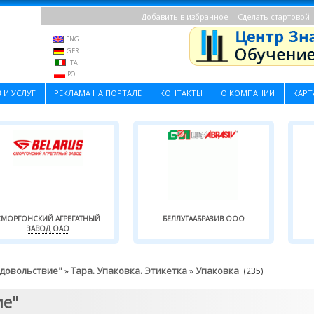
|
Добавить в избранное
Сделать стартовой
ENG
GER
ITA
POL
 И УСЛУГ
РЕКЛАМА НА ПОРТАЛЕ
КОНТАКТЫ
О КОМПАНИИ
КАРТ
СМОРГОНСКИЙ АГРЕГАТНЫЙ
БЕЛЛУГААБРАЗИВ ООО
ЗАВОД ОАО
одовольствие"
Тара. Упаковка. Этикетка
Упаковка
»
»
(235)
ие"