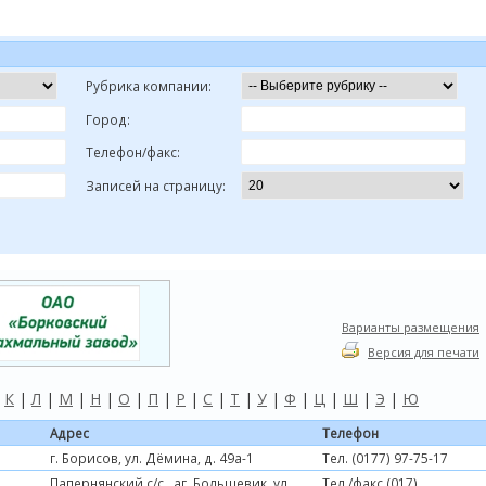
Рубрика компании:
Город:
Телефон/факс:
Записей на страницу:
Варианты размещения
Версия для печати
|
К
|
Л
|
М
|
Н
|
О
|
П
|
Р
|
С
|
Т
|
У
|
Ф
|
Ц
|
Ш
|
Э
|
Ю
Адрес
Телефон
г. Борисов, ул. Дёмина, д. 49а-1
Тел. (0177) 97-75-17
Папернянский с/с,, аг. Большевик, ул.
Тел./факс (017)