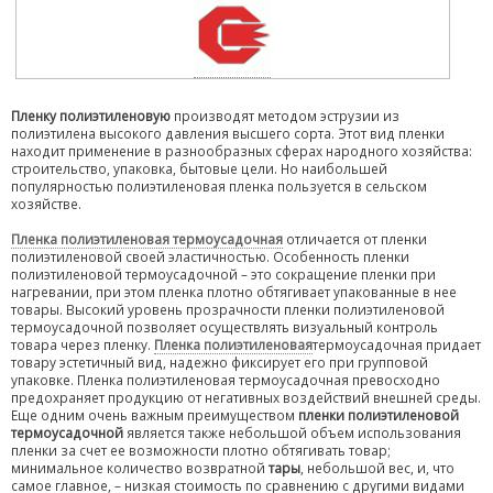
Пленку полиэтиленовую
производят методом эструзии из
полиэтилена высокого давления высшего сорта. Этот вид пленки
находит применение в разнообразных сферах народного хозяйства:
строительство, упаковка, бытовые цели. Но наибольшей
популярностью полиэтиленовая пленка пользуется в сельском
хозяйстве.
Пленка полиэтиленовая термоусадочная
отличается от пленки
полиэтиленовой своей эластичностью. Особенность пленки
полиэтиленовой термоусадочной – это сокращение пленки при
нагревании, при этом пленка плотно обтягивает упакованные в нее
товары. Высокий уровень прозрачности пленки полиэтиленовой
термоусадочной позволяет осуществлять визуальный контроль
товара через пленку.
Пленка полиэтиленовая
термоусадочная придает
товару эстетичный вид, надежно фиксирует его при групповой
упаковке. Пленка полиэтиленовая термоусадочная превосходно
предохраняет продукцию от негативных воздействий внешней среды.
Еще одним очень важным преимуществом
пленки полиэтиленовой
термоусадочной
является также небольшой объем использования
пленки за счет ее возможности плотно обтягивать товар;
минимальное количество возвратной
тары
, небольшой вес, и, что
самое главное, – низкая стоимость по сравнению с другими видами