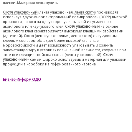
пленки..
Малярная лента купить
Скотч упаковочный
(лента упаковочная,
лента скотч
) производят
используя двуосно-ориентированный полипропилен (ВОРР) высокой
прочности, нанося на одну сторону ленты слой из усиленного
акрилового или каучукового клея.
Скотч упаковочный
на основе
акрилового клея характеризуется высокими клеящими свойствами
(адгезией).
Скотч
(лента упаковочная, лента скотч) с каучуковым
клеевым составом обладает более высокой степенью
морозостойкости и дает возможность упаковывать и хранить
запечатанную тару в условиях повышенной влажности, сохраняя при
этом все клеящие свойства скотча (ленты упаковочной).
Скотч
упаковочный
– самый широко используемый материал для упаковки
продукции в коробоки из гофрированного картона.
Бизнес-Информ ОДО