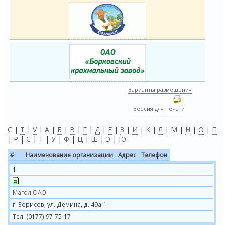
Варианты размещения
Версия для печати
C
|
T
|
V
|
А
|
Б
|
В
|
Г
|
Д
|
Е
|
З
|
И
|
К
|
Л
|
М
|
Н
|
О
|
П
|
Р
|
С
|
Т
|
У
|
Ф
|
Ц
|
Ш
|
Э
|
Ю
#
Наименование организации
Адрес
Телефон
1.
Магол ОАО
г. Борисов, ул. Дёмина, д. 49а-1
Тел. (0177) 97-75-17