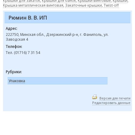
Крышки для закаток
,
Крышки для банок
,
Крышки винтовые
,
Крышки
,
Крышка металлическая винтовая
,
Закаточные крышки
,
Twist-off
Рюмин В. В. ИП
Адрес
:
222750, Минская обл., Дзержинский р-н, г. Фаниполь, ул.
Заводская 4
Телефон
:
Тел. (01716) 7 31 54
Рубрики
:
Упаковка
Версия для печати
Редактировать данные