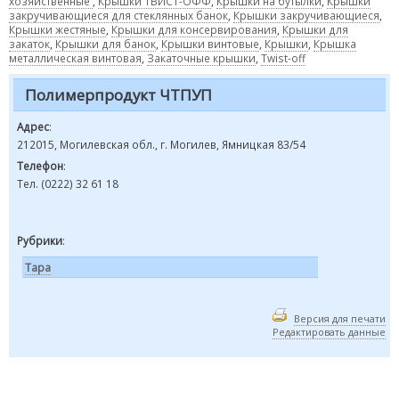
хозяйственные
,
Крышки ТВИСТ-ОФФ
,
Крышки на бутылки
,
Крышки
закручивающиеся для стеклянных банок
,
Крышки закручивающиеся
,
Крышки жестяные
,
Крышки для консервирования
,
Крышки для
закаток
,
Крышки для банок
,
Крышки винтовые
,
Крышки
,
Крышка
металлическая винтовая
,
Закаточные крышки
,
Twist-off
Полимерпродукт ЧТПУП
Адрес
:
212015, Могилевская обл., г. Могилев, Ямницкая 83/54
Телефон
:
Тел. (0222) 32 61 18
Рубрики
:
Тара
Версия для печати
Редактировать данные