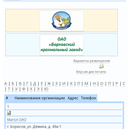
Варианты размещения
Версия для печати
А
|
Б
|
В
|
Г
|
Д
|
Е
|
Ж
|
З
|
И
|
К
|
Л
|
М
|
Н
|
О
|
П
|
Р
|
С
|
Т
|
У
|
Ф
|
Х
|
Э
|
Ю
#
Наименование организации
Адрес
Телефон
1.
Магол ОАО
г. Борисов, ул. Дёмина, д. 49а-1