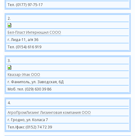
Тел. (0177) 97-75-17
2.
Бел-Пласт Интернэшнл СООО
г. Лида-11, а/я 36
Тел. (0154) 616 919
3.
Квазар-Упак ООО
г. Фаниполь, ул. Заводская, 6Д
Моб. тел. (029) 630 39 86
4.
АгроПромЛизинг Лизинговая компания ООО
г. Гродно, ул. Коласа 7
Тел./факс (0152) 74 72 39