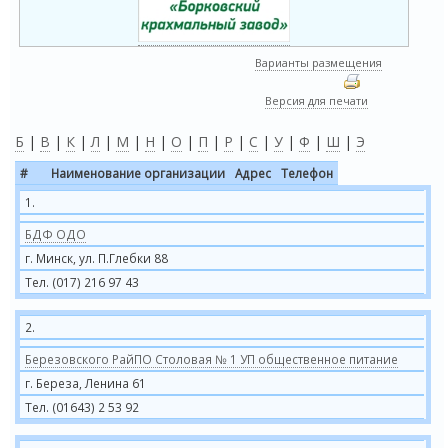
Варианты размещения
Версия для печати
Б
|
В
|
К
|
Л
|
М
|
Н
|
О
|
П
|
Р
|
С
|
У
|
Ф
|
Ш
|
Э
#
Наименование организации
Адрес
Телефон
1.
БДФ ОДО
г. Минск, ул. П.Глебки 88
Тел. (017) 216 97 43
2.
Березовского РайПО Столовая № 1 УП общественное питание
г. Береза, Ленина 61
Тел. (01643) 2 53 92