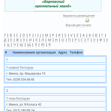
Варианты размещения
Версия для печати
7
|
B
|
C
|
D
|
F
|
I
|
J
|
M
|
P
|
R
|
S
|
V
|
Z
|
А
|
Б
|
В
|
Г
|
Д
|
Е
|
Ж
|
З
|
И
|
К
|
Л
|
М
|
Н
|
О
|
П
|
Р
|
С
|
Т
|
У
|
Ф
|
Х
|
Ц
|
Ч
|
Ш
|
Щ
|
Э
|
Ю
|
Я
#
Наименование организации
Адрес
Телефон
1.
7 комнат Ресторан
г. Минск, пр. Машерова 19
Тел. (029) 556 66 65
2.
7 тонн Ресторан
г. Минск, ул. Я.Коласа 42
Тел. (017) 280 88 24