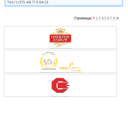
Тел./ (+375 44) 713-64-23
Страницы:
1
2
3
4
5
6
7
8