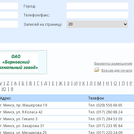
Город:
Телефон/факс:
Записей на страницу:
Варианты размещения
Версия для печати
V
|
Z
|
А
|
Б
|
В
|
Г
|
Д
|
Е
|
Ж
|
З
|
И
|
К
|
Л
|
М
|
Н
|
О
|
П
|
Р
|
Ю
|
Я
Адрес
Телефон
г. Минск, пр. Машерова 19
Тел. (029) 556 66 65
г. Минск, ул. Я.Коласа 42
Тел. (017) 280 88 24
г. Минск, ул. Гикало 3
Тел. (017) 284 53 03
г. Минск, ул. Захарова 31
Тел. (017) 233 95 84
г. Минск, ул. Мясникова 25
Тел. (017) 220 24 09