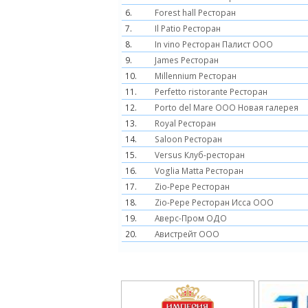
6.
Forest hall Ресторан
7.
Il Patio Ресторан
8.
In vino Ресторан Палист ООО
9.
James Ресторан
10.
Millennium Ресторан
11.
Perfetto ristorante Ресторан
12.
Porto del Mare ООО Новая галерея
13.
Royal Ресторан
14.
Saloon Ресторан
15.
Versus Клуб-ресторан
16.
Voglia Matta Ресторан
17.
Zio-Pepe Ресторан
18.
Zio-Pepe Ресторан Исса ООО
19.
Аверс-Пром ОДО
20.
Авистрейт ООО