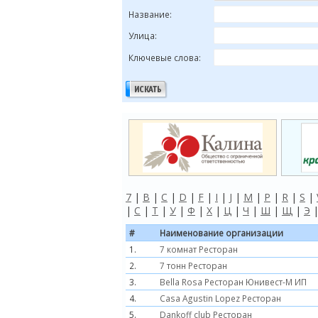
Название:
Улица:
Ключевые слова:
7
|
B
|
C
|
D
|
F
|
I
|
J
|
M
|
P
|
R
|
S
|
|
С
|
Т
|
У
|
Ф
|
Х
|
Ц
|
Ч
|
Ш
|
Щ
|
Э
#
Наименование организации
1.
7 комнат Ресторан
2.
7 тонн Ресторан
3.
Bella Rosa Ресторан Юнивест-М ИП
4.
Casa Agustin Lopez Ресторан
5.
Dankoff club Ресторан