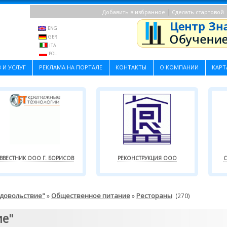
|
Добавить в избранное
Сделать стартовой
ENG
GER
ITA
POL
 И УСЛУГ
РЕКЛАМА НА ПОРТАЛЕ
КОНТАКТЫ
О КОМПАНИИ
КАРТ
ВВЕСТНИК ООО Г. БОРИСОВ
РЕКОНСТРУКЦИЯ ООО
С
одовольствие"
Общественное питание
Рестораны
»
»
(270)
ие"