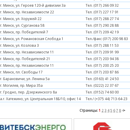
г. Минск, ул. Героев 120-й дивизии 3а
Тел. (017) 266 09 32
г. Минск, пр. Независимости 22
Тел. (017) 227 17 91
г. Минск, ул. Хоружей 22
Тел. (017) 288 27 74
г. Минск, ул. Сурганова 58
Тел. (017) 290 28 88
г. Минск, пр. Победителей 7
Тел. (017) 209 42 19
г. Минск, ул. Романовская Слобода 1
Тел./факс (017) 200 98 83
г. Минск, ул. Козлова 3
Тел. (017) 288 11 53
г. Минск, пр. Независимости 11
Тел. (017) 209 91 99
г. Минск, пр. Победителей 21
Тел. (017) 203 94 38
г. Минск, пр. Независимости 11
Тел. (017) 200 25 20
г. Минск, пл. Свободы 17
Тел. (017) 203 87 86
г. Барановичи, ул. Ленина 5а
Тел. (0163) 41 24 50
г. Могилев, пр. Мира 35а
Тел. (0222) 22 37 67
г. Гродно, пер. Дзержинского 8а
Тел. (0152) 74 60 00
а.г. Хатежино, ул. Центральная 18Б/10, офис 14
Тел./ (+375 44) 713-64-23
Страницы:
1
2
3
4
5
6
7
8