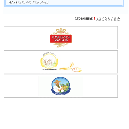
Тел./ (+375 44) 713-64-23
Страницы:
1
2
3
4
5
6
7
8