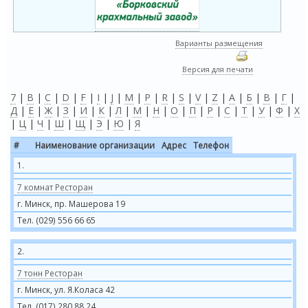
Варианты размещения
Версия для печати
7
|
B
|
C
|
D
|
F
|
I
|
J
|
M
|
P
|
R
|
S
|
V
|
Z
|
А
|
Б
|
В
|
Г
|
Д
|
Е
|
Ж
|
З
|
И
|
К
|
Л
|
М
|
Н
|
О
|
П
|
Р
|
С
|
Т
|
У
|
Ф
|
Х
|
Ц
|
Ч
|
Ш
|
Щ
|
Э
|
Ю
|
Я
#
Наименование организации
Адрес
Телефон
1.
7 комнат Ресторан
г. Минск, пр. Машерова 19
Тел. (029) 556 66 65
2.
7 тонн Ресторан
г. Минск, ул. Я.Коласа 42
Тел. (017) 280 88 24