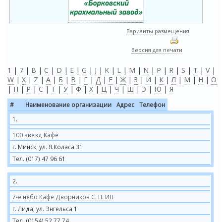
Варианты размещения
Версия для печати
1
|
7
|
B
|
C
|
D
|
E
|
G
|
J
|
K
|
L
|
M
|
N
|
P
|
R
|
S
|
T
|
V
|
W
|
X
|
Z
|
А
|
Б
|
В
|
Г
|
Д
|
Е
|
Ж
|
З
|
И
|
К
|
Л
|
М
|
Н
|
О
|
П
|
Р
|
С
|
Т
|
У
|
Ф
|
Х
|
Ц
|
Ч
|
Ш
|
Э
|
Ю
|
Я
#
Наименование организации
Адрес
Телефон
1.
100 звезд Кафе
г. Минск, ул. Я.Коласа 31
Тел. (017) 47 96 61
2.
7-е небо Кафе Дворников С. П. ИП
г. Лида, ул. Энгельса 1
Тел. (0154) 52 77 74