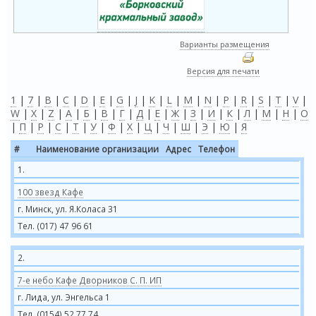
Варианты размещения
Версия для печати
1
|
7
|
B
|
C
|
D
|
E
|
G
|
J
|
K
|
L
|
M
|
N
|
P
|
R
|
S
|
T
|
V
|
W
|
X
|
Z
|
А
|
Б
|
В
|
Г
|
Д
|
Е
|
Ж
|
З
|
И
|
К
|
Л
|
М
|
Н
|
О
|
П
|
Р
|
С
|
Т
|
У
|
Ф
|
Х
|
Ц
|
Ч
|
Ш
|
Э
|
Ю
|
Я
#
Наименование организации
Адрес
Телефон
1.
100 звезд Кафе
г. Минск, ул. Я.Коласа 31
Тел. (017) 47 96 61
2.
7-е небо Кафе Дворников С. П. ИП
г. Лида, ул. Энгельса 1
Тел. (0154) 52 77 74