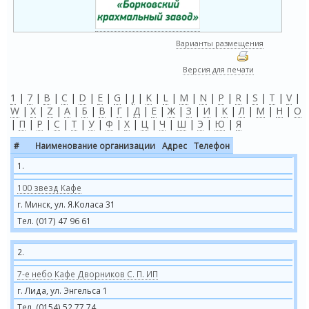
Варианты размещения
Версия для печати
1
|
7
|
B
|
C
|
D
|
E
|
G
|
J
|
K
|
L
|
M
|
N
|
P
|
R
|
S
|
T
|
V
|
W
|
X
|
Z
|
А
|
Б
|
В
|
Г
|
Д
|
Е
|
Ж
|
З
|
И
|
К
|
Л
|
М
|
Н
|
О
|
П
|
Р
|
С
|
Т
|
У
|
Ф
|
Х
|
Ц
|
Ч
|
Ш
|
Э
|
Ю
|
Я
#
Наименование организации
Адрес
Телефон
1.
100 звезд Кафе
г. Минск, ул. Я.Коласа 31
Тел. (017) 47 96 61
2.
7-е небо Кафе Дворников С. П. ИП
г. Лида, ул. Энгельса 1
Тел. (0154) 52 77 74