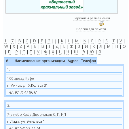
Варианты размещения
Версия для печати
1
|
7
|
B
|
C
|
D
|
E
|
G
|
J
|
K
|
L
|
M
|
N
|
P
|
R
|
S
|
T
|
V
|
W
|
X
|
Z
|
А
|
Б
|
В
|
Г
|
Д
|
Е
|
Ж
|
З
|
И
|
К
|
Л
|
М
|
Н
|
О
|
П
|
Р
|
С
|
Т
|
У
|
Ф
|
Х
|
Ц
|
Ч
|
Ш
|
Э
|
Ю
|
Я
#
Наименование организации
Адрес
Телефон
1.
100 звезд Кафе
г. Минск, ул. Я.Коласа 31
Тел. (017) 47 96 61
2.
7-е небо Кафе Дворников С. П. ИП
г. Лида, ул. Энгельса 1
Тел. (0154) 52 77 74