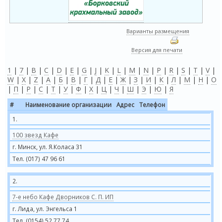
Варианты размещения
Версия для печати
1
|
7
|
B
|
C
|
D
|
E
|
G
|
J
|
K
|
L
|
M
|
N
|
P
|
R
|
S
|
T
|
V
|
W
|
X
|
Z
|
А
|
Б
|
В
|
Г
|
Д
|
Е
|
Ж
|
З
|
И
|
К
|
Л
|
М
|
Н
|
О
|
П
|
Р
|
С
|
Т
|
У
|
Ф
|
Х
|
Ц
|
Ч
|
Ш
|
Э
|
Ю
|
Я
#
Наименование организации
Адрес
Телефон
1.
100 звезд Кафе
г. Минск, ул. Я.Коласа 31
Тел. (017) 47 96 61
2.
7-е небо Кафе Дворников С. П. ИП
г. Лида, ул. Энгельса 1
Тел. (0154) 52 77 74