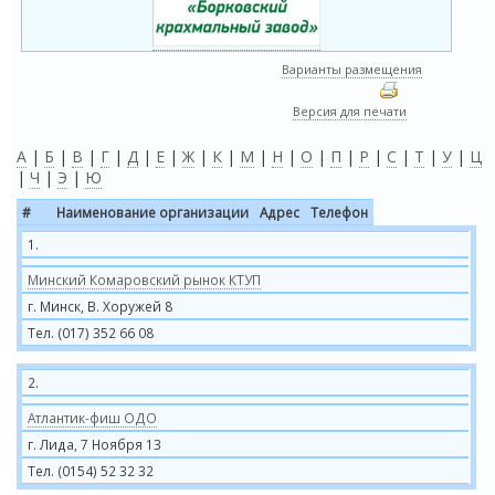
Варианты размещения
Версия для печати
А
|
Б
|
В
|
Г
|
Д
|
Е
|
Ж
|
К
|
М
|
Н
|
О
|
П
|
Р
|
С
|
Т
|
У
|
Ц
|
Ч
|
Э
|
Ю
#
Наименование организации
Адрес
Телефон
1.
Минский Комаровский рынок КТУП
г. Минск, В. Хоружей 8
Тел. (017) 352 66 08
2.
Атлантик-фиш ОДО
г. Лида, 7 Ноября 13
Тел. (0154) 52 32 32