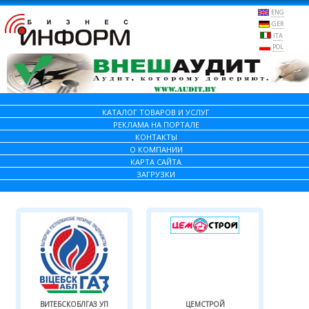
ENG
GER
ITA
POL
КАТАЛОГ ТОВАРОВ И УСЛУГ
РЕКЛАМА НА ПОРТАЛЕ
КОНТАКТЫ
О КОМПАНИИ
КАРТА САЙТА
ЗАГРУЗКИ
ВИТЕБСКОБЛГАЗ УП
ЦЕМСТРОЙ