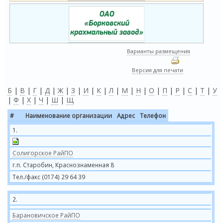
Варианты размещения
Версия для печати
Б
|
В
|
Г
|
Д
|
Ж
|
З
|
И
|
К
|
Л
|
М
|
Н
|
О
|
П
|
Р
|
С
|
Т
|
У
|
Ф
|
Х
|
Ч
|
Ш
|
Щ
#
Наименование организации
Адрес
Телефон
1.
Солигорское РайПО
г.п. Старобин, Краснознаменная 8
Тел./факс (0174) 29 64 39
2.
Барановичское РайПО