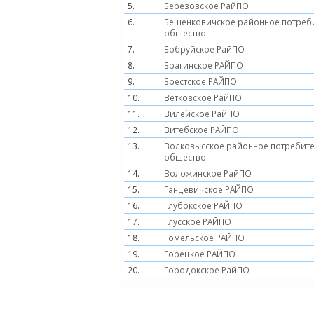
5.
Березовское РайПО
6.
Бешенковичское районное потреб
общество
7.
Бобруйское РайПО
8.
Брагинское РАЙПО
9.
Брестское РАЙПО
10.
Ветковское РайПО
11.
Вилейское РайПО
12.
Витебское РАЙПО
13.
Волковысское районное потребит
общество
14.
Воложинское РайПО
15.
Ганцевичское РАЙПО
16.
Глубокское РАЙПО
17.
Глусское РАЙПО
18.
Гомельское РАЙПО
19.
Горецкое РАЙПО
20.
Городокское РайПО