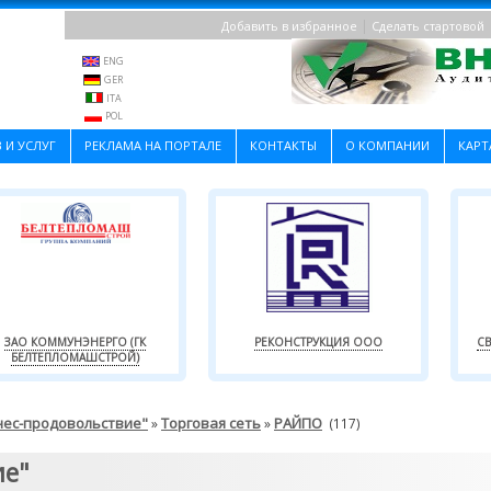
|
Добавить в избранное
Сделать стартовой
ENG
GER
ITA
POL
 И УСЛУГ
РЕКЛАМА НА ПОРТАЛЕ
КОНТАКТЫ
О КОМПАНИИ
КАРТ
ЗАО КОММУНЭНЕРГО (ГК
РЕКОНСТРУКЦИЯ ООО
СВ
БЕЛТЕПЛОМАШСТРОЙ)
нес-продовольствие"
Торговая сеть
РАЙПО
»
»
(117)
ие"