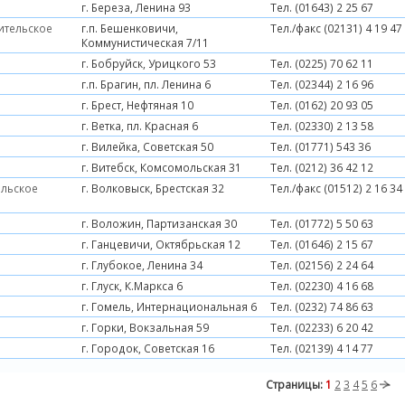
г. Береза, Ленина 93
Тел. (01643) 2 25 67
ительское
г.п. Бешенковичи,
Тел./факс (02131) 4 19 47
Коммунистическая 7/11
г. Бобруйск, Урицкого 53
Тел. (0225) 70 62 11
г.п. Брагин, пл. Ленина 6
Тел. (02344) 2 16 96
г. Брест, Нефтяная 10
Тел. (0162) 20 93 05
г. Ветка, пл. Красная 6
Тел. (02330) 2 13 58
г. Вилейка, Советская 50
Тел. (01771) 543 36
г. Витебск, Комсомольская 31
Тел. (0212) 36 42 12
ельское
г. Волковыск, Брестская 32
Тел./факс (01512) 2 16 34
г. Воложин, Партизанская 30
Тел. (01772) 5 50 63
г. Ганцевичи, Октябрьская 12
Тел. (01646) 2 15 67
г. Глубокое, Ленина 34
Тел. (02156) 2 24 64
г. Глуск, К.Маркса 6
Тел. (02230) 4 16 68
г. Гомель, Интернациональная 6
Тел. (0232) 74 86 63
г. Горки, Вокзальная 59
Тел. (02233) 6 20 42
г. Городок, Советская 16
Тел. (02139) 4 14 77
Страницы:
1
2
3
4
5
6