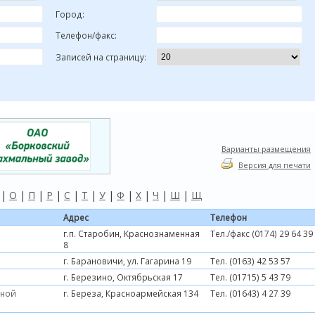
Город:
Телефон/факс:
Записей на страницу:
Варианты размещения
Версия для печати
|
О
|
П
|
Р
|
С
|
Т
|
У
|
Ф
|
Х
|
Ч
|
Ш
|
Щ
Адрес
Телефон
г.п. Старобин, Краснознаменная
Тел./факс (0174) 29 64 39
8
г. Барановичи, ул. Гагарина 19
Тел. (0163) 42 53 57
г. Березино, Октябрьская 17
Тел. (01715) 5 43 79
вной
г. Береза, Красноармейская 134
Тел. (01643) 4 27 39