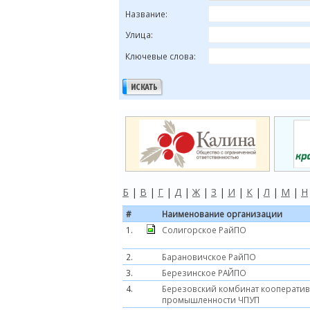
Название:
Улица:
Ключевые слова:
Б
|
В
|
Г
|
Д
|
Ж
|
З
|
И
|
К
|
Л
|
М
|
Н
#
Наименование организации
1.
Солигорское РайПО
2.
Барановичское РайПО
3.
Березинское РАЙПО
4.
Березовский комбинат кооперати
промышленности ЧПУП