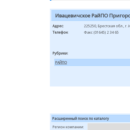
Ивацевичское РайПО Пригор
Адрес
:
225250, Брестская обл., г.
Телефон
:
Факс (01645) 2 34 65
Рубрики
:
РАЙПО
Расширенный поиск по каталогу
Регион компании: