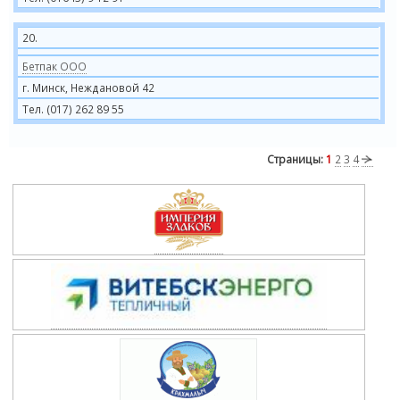
20.
Бетпак ООО
г. Минск, Неждановой 42
Тел. (017) 262 89 55
Страницы:
1
2
3
4