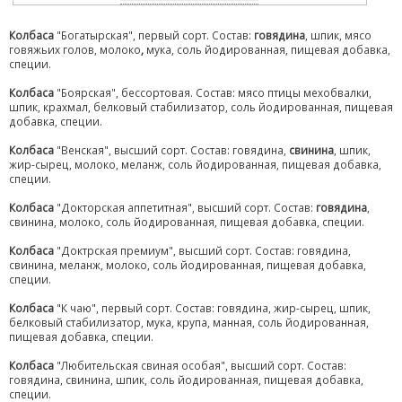
Колбаса
"Богатырская", первый сорт. Состав:
говядина
, шпик, мясо
говяжьих голов, молоко
,
мука, соль йодированная, пищевая добавка,
специи.
Колбаса
"Боярская", бессортовая. Состав: мясо птицы мехобвалки,
шпик, крахмал, белковый стабилизатор, соль йодированная, пищевая
добавка, специи.
Колбаса
"Венская", высший сорт. Состав: говядина,
свинина
, шпик,
жир-сырец, молоко, меланж, соль йодированная, пищевая добавка,
специи.
Колбаса
"Докторская аппетитная", высший сорт. Состав:
говядина
,
свинина, молоко, соль йодированная, пищевая добавка, специи.
Колбаса
"Доктрская премиум", высший сорт. Состав: говядина,
свинина, меланж, молоко, соль йодированная, пищевая добавка,
специи.
Колбаса
"К чаю", первый сорт. Состав: говядина, жир-сырец, шпик,
белковый стабилизатор, мука, крупа, манная, соль йодированная,
пищевая добавка, специи.
Колбаса
"Любительская свиная особая", высший сорт. Состав:
говядина, свинина, шпик, соль йодированная, пищевая добавка,
специи.