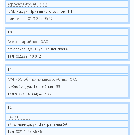
Агросервис-6 АП ООО
г. Минск, ул. Притыцкого 83, пом. 1Н
приемная (017) 202 96 42
10.
Александрийское ОАО
а/г Александрия, ул. Оршанская 6
Тел. (02239) 40 012
11.
АФПК Жлобинский мясокомбинат ОАО
г. Жлобин, ул. Шоссейная 133
Тел./факс (02334) 4 16 72
12.
БАК СП ООО
а/г Близница, ул. Центральная 5А
Тел. (0214) 47 86 36