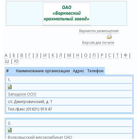
Варианты размещения
Версия для печати
А
|
Б
|
В
|
Г
|
З
|
И
|
К
|
Л
|
М
|
Н
|
О
|
П
|
Р
|
С
|
Т
|
Ф
|
Ш
|
Ю
#
Наименование организации
Адрес
Телефон
1.
Западное ООО
с/с Дмитровичский, д. 7
Тел./факс (01631) 919 47
2.
Волковысский мясокомбинат ОАО