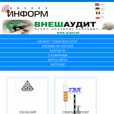
ENG
GER
ITA
POL
КАТАЛОГ ТОВАРОВ И УСЛУГ
РЕКЛАМА НА ПОРТАЛЕ
КОНТАКТЫ
О КОМПАНИИ
КАРТА САЙТА
ЗАГРУЗКИ
ОБОЛЬСКИЙ
ГОМЕЛЬВОДПРОЕКТ