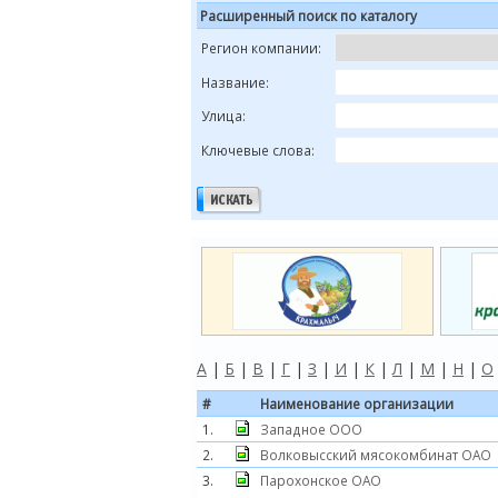
Расширенный поиск по каталогу
Регион компании:
Название:
Улица:
Ключевые слова:
А
|
Б
|
В
|
Г
|
З
|
И
|
К
|
Л
|
М
|
Н
|
О
#
Наименование организации
1.
Западное ООО
2.
Волковысский мясокомбинат ОАО
3.
Парохонское ОАО