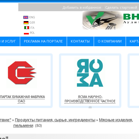
|
Добавить в избранное
Сделать стартовой
ENG
GER
ITA
POL
 И УСЛУГ
РЕКЛАМА НА ПОРТАЛЕ
КОНТАКТЫ
О КОМПАНИИ
КАРТ
ПАРТАК БУМАЖНАЯ ФАБРИКА
ЯСМА НАУЧНО-
ОАО
ПРОИЗВОДСТВЕННОЕ ЧАСТНОЕ
...
ствие"
Продукты питания, сырье, ингредиенты
Мясные изделия,
»
»
пельмени
(80)