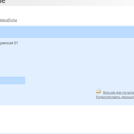
ие"
имработы
ермская 51
Версия для печати
Редактировать данные