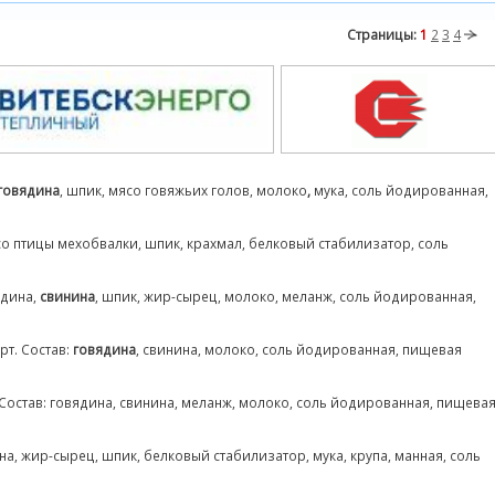
Страницы:
1
2
3
4
говядина
, шпик, мясо говяжьих голов, молоко
,
мука, соль йодированная,
со птицы мехобвалки, шпик, крахмал, белковый стабилизатор, соль
ядина,
свинина
, шпик, жир-сырец, молоко, меланж, соль йодированная,
рт. Состав:
говядина
, свинина, молоко, соль йодированная, пищевая
Состав: говядина, свинина, меланж, молоко, соль йодированная, пищева
ина, жир-сырец, шпик, белковый стабилизатор, мука, крупа, манная, соль