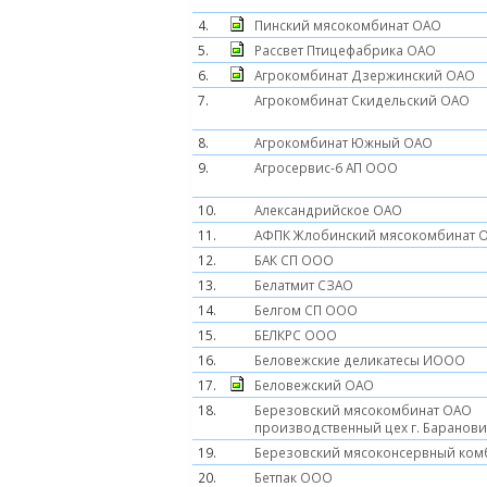
4.
Пинский мясокомбинат ОАО
5.
Рассвет Птицефабрика ОАО
6.
Агрокомбинат Дзержинский ОАО
7.
Агрокомбинат Скидельский ОАО
8.
Агрокомбинат Южный ОАО
9.
Агросервис-6 АП ООО
10.
Александрийское ОАО
11.
АФПК Жлобинский мясокомбинат 
12.
БАК СП ООО
13.
Белатмит СЗАО
14.
Белгом СП ООО
15.
БЕЛКРС ООО
16.
Беловежские деликатесы ИООО
17.
Беловежский ОАО
18.
Березовский мясокомбинат ОАО
производственный цех г. Баранов
19.
Березовский мясоконсервный ком
20.
Бетпак ООО