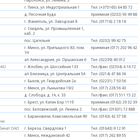
Парохонск, ул. Ленина, 3.
г. Пинск, ул. Индустриальная 1
Тел. (+375165) 64 85 72
д. Песочная Буда
приемная (0232) 93 49 88
г. Фаниполь, ул. Заводская 8
Тел. (01716) 2 18 18
г. Скидель, ул. Промышленная 1,
каб. 2
пос. Цагельня
Тел. (0232) 99 42 75
г. Минск, ул. Притыцкого 83, пом.
приемная (017) 202 96 42
1Н
а/г Александрия, ул. Оршанская 6
Тел. (02239) 40 012
ОАО
г. Жлобин, ул. Шоссейная 133
Тел./факс (02334) 4 16 72
а/г Близница, ул. Центральная 5А
Тел. (0214) 47 86 36
г. Быхов, ул. Гвардейская 2а
Тел. (02231) 7 50 56
г. Минск, ул. Лынькова 19/2
Тел. (017) 228 56 43
д. Слобода, д. 1А, к. 33
Тел./факс (017) 511 15 22
г. Брест, ул. Катин Бор 111б
приемная (0162) 29 32 39
пос. Беловежский, ул. Ленина 2
Тел./факс (01631) 72 888
г. Барановичи, Комсомольская 90
Тел. (0163) 42 37 58
ичи
бинат ОАО
г. Береза, Свердлова 1
Тел. (01643) 9 12 91
г. Минск, Неждановой 42
Тел. (017) 262 89 55