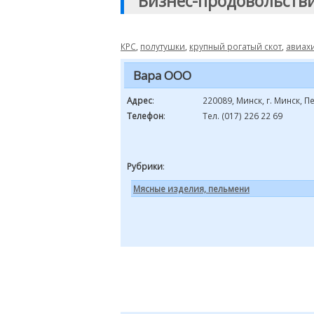
"Бизнес-продовольств
КРС
,
полутушки
,
крупный рогатый скот
,
авиах
Вара ООО
Адрес
:
220089, Минск, г. Минск, П
Телефон
:
Тел. (017) 226 22 69
Рубрики
:
Мясные изделия, пельмени