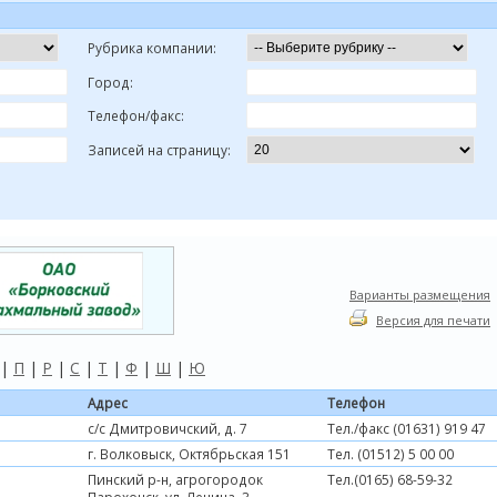
Рубрика компании:
Город:
Телефон/факс:
Записей на страницу:
Варианты размещения
Версия для печати
|
П
|
Р
|
С
|
Т
|
Ф
|
Ш
|
Ю
Адрес
Телефон
с/с Дмитровичский, д. 7
Тел./факс (01631) 919 47
г. Волковыск, Октябрьская 151
Тел. (01512) 5 00 00
Пинский р-н, агрогородок
Тел.(0165) 68-59-32