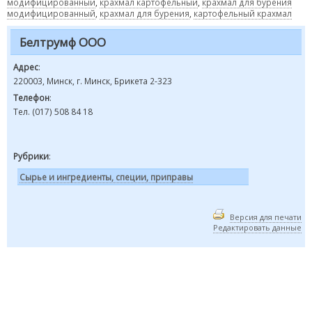
модифицированный
,
крахмал картофельный
,
крахмал для бурения
модифицированный
,
крахмал для бурения
,
картофельный крахмал
Белтрумф ООО
Адрес
:
220003, Минск, г. Минск, Брикета 2-323
Телефон
:
Тел. (017) 508 84 18
Рубрики
:
Сырье и ингредиенты, специи, приправы
Версия для печати
Редактировать данные