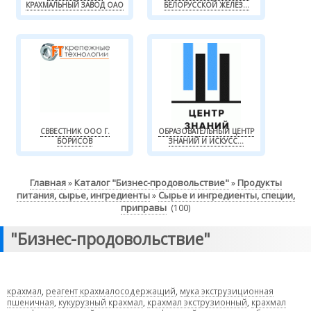
КРАХМАЛЬНЫЙ ЗАВОД ОАО
БЕЛОРУССКОЙ ЖЕЛЕЗ...
СВВЕСТНИК ООО Г.
ОБРАЗОВАТЕЛЬНЫЙ ЦЕНТР
БОРИСОВ
ЗНАНИЙ И ИСКУСС...
Главная
Каталог "Бизнес-продовольствие"
Продукты
»
»
питания, сырье, ингредиенты
Сырье и ингредиенты, специи,
»
приправы
(100)
"Бизнес-продовольствие"
крахмал
,
реагент крахмалосодержащий
,
мука экструзиционная
пшеничная
,
кукурузный крахмал
,
крахмал экструзионный
,
крахмал