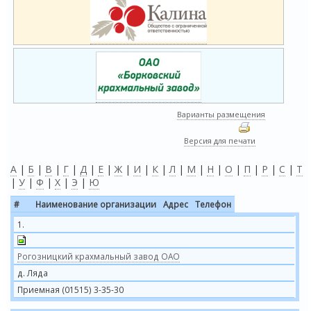
Варианты размещения
Версия для печати
А
|
Б
|
В
|
Г
|
Д
|
Е
|
Ж
|
И
|
К
|
Л
|
М
|
Н
|
О
|
П
|
Р
|
С
|
Т
|
У
|
Ф
|
Х
|
Э
|
Ю
#
Наименование организации
Адрес
Телефон
1.
Рогозницкий крахмальный завод ОАО
д. Ляда
Приемная (01515) 3-35-30