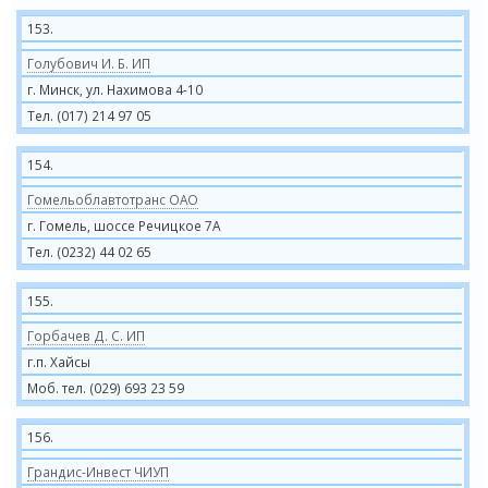
153.
Голубович И. Б. ИП
г. Минск, ул. Нахимова 4-10
Тел. (017) 214 97 05
154.
Гомельоблавтотранс ОАО
г. Гомель, шоссе Речицкое 7А
Тел. (0232) 44 02 65
155.
Горбачев Д. С. ИП
г.п. Хайсы
Моб. тел. (029) 693 23 59
156.
Грандис-Инвест ЧИУП