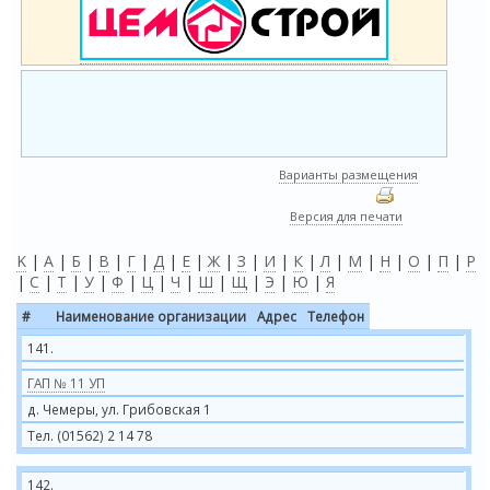
Варианты размещения
Версия для печати
K
|
А
|
Б
|
В
|
Г
|
Д
|
Е
|
Ж
|
З
|
И
|
К
|
Л
|
М
|
Н
|
О
|
П
|
Р
|
С
|
Т
|
У
|
Ф
|
Ц
|
Ч
|
Ш
|
Щ
|
Э
|
Ю
|
Я
#
Наименование организации
Адрес
Телефон
141.
ГАП № 11 УП
д. Чемеры, ул. Грибовская 1
Тел. (01562) 2 14 78
142.