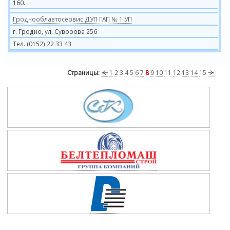
160.
Гроднооблавтосервис ДУП ГАП № 1 УП
г. Гродно, ул. Суворова 256
Тел. (0152) 22 33 43
Страницы:
1
2
3
4
5
6
7
8
9
10
11
12
13
14
15