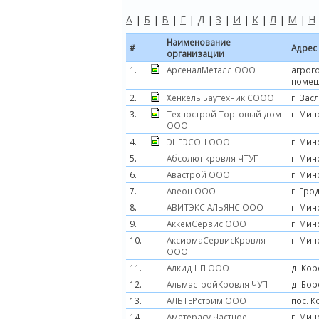
А
|
Б
|
В
|
Г
|
Д
|
З
|
И
|
К
|
Л
|
М
|
Н
Наименование
#
Адрес
организации
1.
АрсеналМеталл ООО
агрого
поме
2.
Хенкель Баутехник СООО
г. Зас
3.
Технострой Торговый дом
г. Мин
ООО
4.
ЭНГЭСОН ООО
г. Мин
5.
Абсолют кровля ЧТУП
г. Мин
6.
Авастрой ООО
г. Мин
7.
Авеон ООО
г. Гро
8.
АВИТЭКС АЛЬЯНС ООО
г. Мин
9.
АккемСервис ООО
г. Мин
10.
АксиомаСервисКровля
г. Мин
ООО
11.
Алкид НП ООО
д. Кор
12.
АльмастройКровля ЧУП
д. Бор
13.
АЛЬТЕРстрим ООО
пос. 
14.
Аматерасу Частное
г. Мин