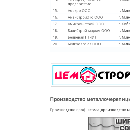
предприятие
15.
Амекро ООО
г. Мин
16.
АмекСтройЭко ООО
г. Мин
17.
Амикрон-строй ООО
г. Коб
18.
БалиСтрой-маркет ООО
г. Мин
19.
Белвенап ПТЧУП
г. Мин
20.
Белкровсоюз ООО
г. Мин
Производство металлочерепиц
Производство профнастила ,производство 