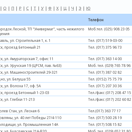
|
О
|
П
|
Р
|
С
|
Т
|
У
|
Ф
|
Х
|
Ц
|
Ч
|
Э
|
Ю
Телефон
родок Лесной, ТП "Универмаг", часть нежилого
Моб.тел. (025) 908 23 05
щения
лавль, ул. Строительная 1, к. 1
Тел. (017) 519-03-00
ск, проезд Бетонный 21
Тел. (017) 375 96 73
ск, ул. Амураторская 7, офис 11
Тел. (017) 363 14 00
ск, ул. Уручская 19 (ЦРСМ, пав. №63)
Моб. тел. (029) 765 78 96
ск, ул. Машиностроителей 29-321
Тел. (017) 387 02 82
дно, ул. Белуша 55
Тел. (0152) 75 75 79
ск, ул. Волоха 17, оф. 5А
Тел. (017) 207 30 36
ск, проезд Бетонный 1-23-03
Тел./факс (017) 208 47 15
ск, ул. Глебки 11-213
Тел./факс (017) 202 60 82
олев Стан, ул. Лесная 6
Тел.(017) 363 77 17
овляны, ул. 40 лет Победы 27/4-110
Тел. (017) 500 28 19
Колодищи, ул. Промышленная 14А
Тел. (017) 508 15 82
ск, ул. Будславская 21А-В20
Моб. тел. (029) 652 31 80