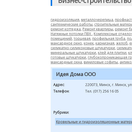
"Бизнес-строительство
гидроизоляция
,
металлочерепица
,
профнаст
сантехнические работы
,
строительные матер
ремонт коттеджа
,
Ремонт квартиры
,
ремонт б
Натяжные потолки ПВХ
,
Комплексные отдело
помещений
,
торцевая
,
профильная труба
,
по
мансардное окно
,
конек
,
карнизная
,
желоб
,
е
силикатно-силиконовые штукатурки
,
силикат
минеральные штукатурки
,
клей для плитки
,
к
готовые штукатурки
,
глубокопроникающая гр
мансардные окна
,
виниловые софиты
,
антико
Идея Дома ООО
Адрес
:
220073, Минск, г. Минск, у
Телефон
:
Тел. (017) 256 16 05
Рубрики
:
Кровельные и гидроизоляционные матер