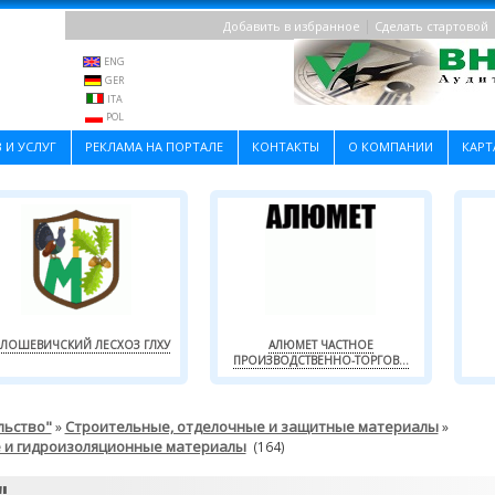
|
Добавить в избранное
Сделать стартовой
ENG
GER
ITA
POL
 И УСЛУГ
РЕКЛАМА НА ПОРТАЛЕ
КОНТАКТЫ
О КОМПАНИИ
КАРТ
ЛОШЕВИЧСКИЙ ЛЕСХОЗ ГЛХУ
АЛЮМЕТ ЧАСТНОЕ
ПРОИЗВОДСТВЕННО-ТОРГОВ...
льство"
Строительные, отделочные и защитные материалы
»
»
 и гидроизоляционные материалы
(164)