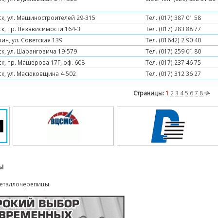
ск, ул. Машиностроителей 29-315
Тел. (017) 387 01 58
ск, пр. Независимости 164-3
Тел. (017) 283 88 77
рин, ул. Советская 139
Тел. (01642) 2 90 40
ск, ул. Шаранговича 19-579
Тел. (017) 259 01 80
ск, пр. Машерова 17Г, оф. 608
Тел. (017) 237 46 75
ск, ул. Масюковщина 4-502
Тел. (017) 312 36 27
Страницы:
1
2
3
4
5
6
7
8
ы
металлочерепицы