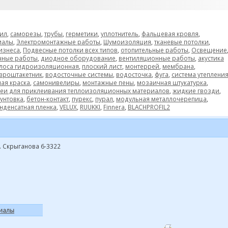
"
ил
,
саморезы
,
трубы
,
герметики
,
уплотнитель
,
фальцевая кровля
,
иалы
,
Электромонтажные работы
,
Шумоизоляция
,
тканевые потолки
,
изнеса
,
Подвесные потолки всех типов
,
отопительные работы
,
Освещение
чные работы
,
диодное оборудование
,
вентиляционные работы
,
акустика
лоса гидроизоляционная
,
плоский лист
,
монтеррей
,
мембрана
,
вроштакетник
,
водосточные системы
,
водосточка
,
фуга
,
система утеплени
ная краска
,
самонивелиры
,
монтажные пены
,
мозаичная штукатурка
,
леи для приклеивания теплоизоляционных материалов
,
жидкие гвозди
,
унтовка
,
бетон-контакт
,
пурекс
,
пурал
,
модульная металлочерепица
,
нденсатная пленка
,
VELUX
,
RUUKKI
,
Finnera
,
BLACHPROFIL2
л. Скрыганова 6-3322
иалы