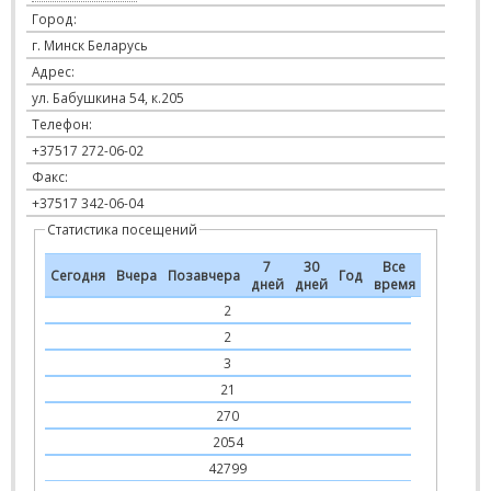
Город:
г. Минск Беларусь
Адрес:
ул. Бабушкина 54, к.205
Телефон:
+37517 272-06-02
Факс:
+37517 342-06-04
Статистика посещений
7
30
Все
Сегодня
Вчера
Позавчера
Год
дней
дней
время
2
2
3
21
270
2054
42799