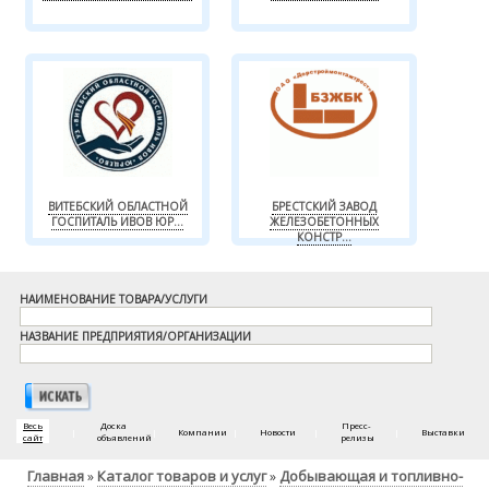
ВИТЕБСКИЙ ОБЛАСТНОЙ
БРЕСТСКИЙ ЗАВОД
ГОСПИТАЛЬ ИВОВ ЮР...
ЖЕЛЕЗОБЕТОННЫХ
КОНСТР...
НАИМЕНОВАНИЕ ТОВАРА/УСЛУГИ
НАЗВАНИЕ ПРЕДПРИЯТИЯ/ОРГАНИЗАЦИИ
Весь
Доска
Пресс-
|
|
Компании
|
Новости
|
|
Выставки
сайт
объявлений
релизы
Главная
Каталог товаров и услуг
Добывающая и топливно-
»
»