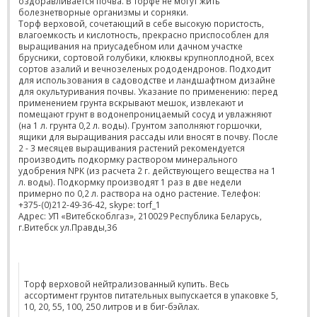
оздоравливается почва. В торфе не могут жить
болезнетворные организмы и сорняки.
Торф верховой, сочетающий в себе высокую пористость,
влагоемкость и кислотность, прекрасно приспособлен для
выращивания на приусадебном или дачном участке
брусники, сортовой голубики, клюквы крупноплодной, всех
сортов азалий и вечнозеленых рододендронов. Подходит
для использования в садоводстве и ландшафтном дизайне
для окультуривания почвы. Указание по применению: перед
применением грунта вскрывают мешок, извлекают и
помещают грунт в водонепроницаемый сосуд и увлажняют
(на 1 л. грунта 0,2 л. воды). Грунтом заполняют горшочки,
ящики для выращивания рассады или вносят в почву. После
2 - 3 месяцев выращивания растений рекомендуется
производить подкормку раствором минерального
удобрения NPK (из расчета 2 г. действующего вещества на 1
л. воды). Подкормку производят 1 раз в две недели
примерно по 0,2 л. раствора на одно растение. Телефон:
+375-(0)212-49-36-42, skype: torf_1
Адрес: УП «Витебскоблгаз», 210029 Республика Беларусь,
г.Витебск ул.Правды,36
Торф верховой нейтрализованный купить. Весь
ассортимент грунтов питательных выпускается в упаковке 5,
10, 20, 55, 100, 250 литров и в биг-бэйлах.