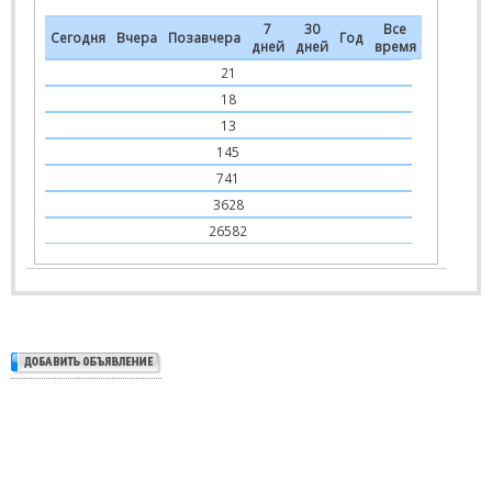
7
30
Все
Сегодня
Вчера
Позавчера
Год
дней
дней
время
21
18
13
145
741
3628
26582