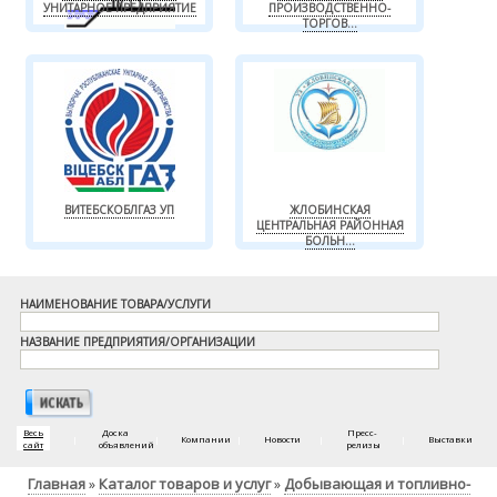
УНИТАРНОЕ ПРЕДПРИЯТИЕ
ПРОИЗВОДСТВЕННО-
ТОРГОВ...
ВИТЕБСКОБЛГАЗ УП
ЖЛОБИНСКАЯ
ЦЕНТРАЛЬНАЯ РАЙОННАЯ
БОЛЬН...
НАИМЕНОВАНИЕ ТОВАРА/УСЛУГИ
НАЗВАНИЕ ПРЕДПРИЯТИЯ/ОРГАНИЗАЦИИ
Весь
Доска
Пресс-
|
|
Компании
|
Новости
|
|
Выставки
сайт
объявлений
релизы
Главная
Каталог товаров и услуг
Добывающая и топливно-
»
»