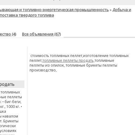
ывающая и топливно-энергетическая промышленность
Добыча и
»
поставка твердого топлива
ство (4)
Все объявления (67)
стоимость топливных пеллет,изготовление топливных
пеллет,
топливные пеллеты продать,
топливные
пеллеты из опилок, топливные брикеты пеллеты
производство,
родать
 топливных
ные пеллеты
 • биг-беги,
., 1000 кг. •
шка
ны навалом
т. Брикеты
огически
 условиях