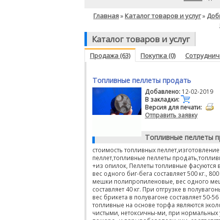
Главная
Каталог товаров и услуг
Доб
»
»
Каталог товаров и услуг
Продажа (63)
Покупка (0)
Сотрудниче
Топливные пеллеты продать
Добавлено:
12-02-2019
В закладки:
Версия для печати:
Отправить заявку
Топливные пеллеты п
стоимость топливных пеллет,изготовление
пеллет,топливные пеллеты продать,топлив
+из опилок, Пеллеты топливные фасуются в:
вес одного биг-бега составляет 500 кг., 800 кг
мешки полипропиленовые, вес одного ме
составляет 40 кг. При отгрузке в полуваго
вес брикета в полувагоне составляет 50-56 
топливные на основе торфа являются экол
чистыми, нетоксичны-ми, при нормальных