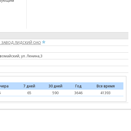
твующим
 ЗАВОД ЛИДСКИЙ ОАО
вомайский, ул. Ленина,3
чера
7 дней
30 дней
Год
Все время
5
65
590
3646
41393