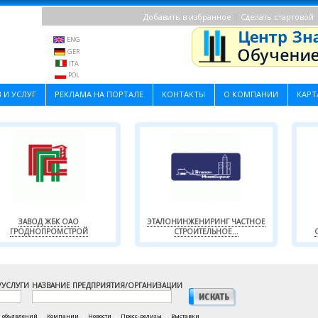
|
Добавить в избранное
Сделать стартовой
ENG
GER
ITA
POL
 И УСЛУГ
РЕКЛАМА НА ПОРТАЛЕ
КОНТАКТЫ
О КОМПАНИИ
КАРТ
ЗАВОД ЖБК ОАО
ЭТАЛОНИНЖЕНИРИНГ ЧАСТНОЕ
ГРОДНОПРОМСТРОЙ
СТРОИТЕЛЬНОЕ...
/УСЛУГИ
НАЗВАНИЕ ПРЕДПРИЯТИЯ/ОРГАНИЗАЦИИ
а объявлений
|
Компании
|
Новости
|
Пресс-релизы
|
Выставки