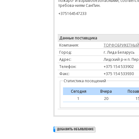
пожаро- и взрывобезопасными, соответс
требова-ниям СанПин.
+375164547233
Данные поставщика
Компания:
ТОРФОБРИКЕТНЫЙ
Город:
г. Лида Беларусь
Адрес:
Лидский р-н п. Пер
Телефон:
+375 154 533902
Факс:
+375 154 533930
Статистика посещений
Сегодня
Вчера
Позав
1
20
1