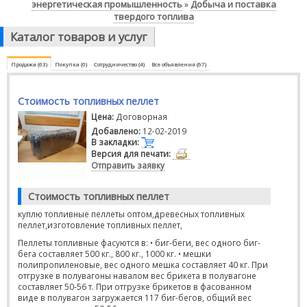
энергетическая промышленность
Добыча и поставка
»
твердого топлива
Каталог товаров и услуг
Продажа (63)
Покупка (0)
Сотрудничество (4)
Все объявления (67)
Стоимость топливных пеллет
Цена:
Договорная
Добавлено:
12-02-2019
В закладки:
Версия для печати:
Отправить заявку
Стоимость топливных пеллет
куплю топливные пеллеты оптом,древесных топливных
пеллет,изготовление топливных пеллет,
Пеллеты топливные фасуются в: • биг-беги, вес одного биг-
бега составляет 500 кг., 800 кг., 1000 кг. • мешки
полипропиленовые, вес одного мешка составляет 40 кг. При
отгрузке в полувагоны навалом вес брикета в полувагоне
составляет 50-56 т. При отгрузке брикетов в фасованном
виде в полувагон загружается 117 биг-бегов, общий вес