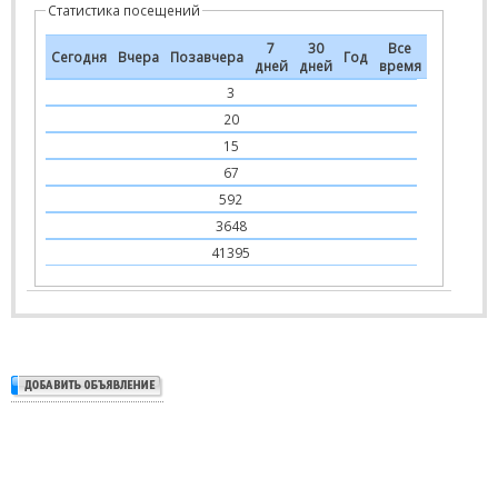
Статистика посещений
7
30
Все
Сегодня
Вчера
Позавчера
Год
дней
дней
время
3
20
15
67
592
3648
41395