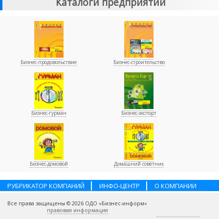
Каталоги предприятий
Бизнес-продовольствие
Бизнес-строительство
Бизнес-гурман
Бизнес-экспорт
Бизнес-домовой
Домашний советник
РУБРИКАТОР КОМПАНИЙ
ИНФО-ЦЕНТР
О КОМПАНИИ
НАШИ ПАРТНЕРЫ
УСЛУГИ
ПОМОЩЬ
ВАКАНСИИ
Все права защищены © 2026 ОДО «Бизнес-информ»
КОНТАКТЫ
правовая информация