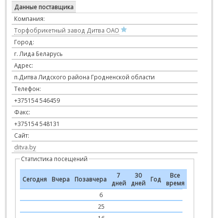
Данные поставщика
Компания:
Торфобрикетный завод Дитва ОАО
Город:
г. Лида Беларусь
Адрес:
п.Дитва Лидского района Гродненской области
Телефон:
+375154 546459
Факс:
+375154 548131
Сайт:
ditva.by
Статистика посещений
7
30
Все
Сегодня
Вчера
Позавчера
Год
дней
дней
время
6
25