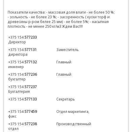
Показатели качества: - массовая доля влаги - не более 50 %;
- зольность - не более 23 %; - засоренность ( куски торф и
древесины р-ром белее 25 мм) - не более 5%; - насыпная
плотность - не менее 250 кг/м3 Ждем Вас!!!!
+
375 154
577233
Директор
+375 154
577131
Заместитель
директора
+375 154
577132
Главный
инженер
+375 154
577236
Главный
бухгалтер
+375 154
577237
Бухгалтерия
+375 154
577133
Секретарь
+375 154
577459
Отдел маркетинга,
факс
+375 154
577238
Производственный
отдел