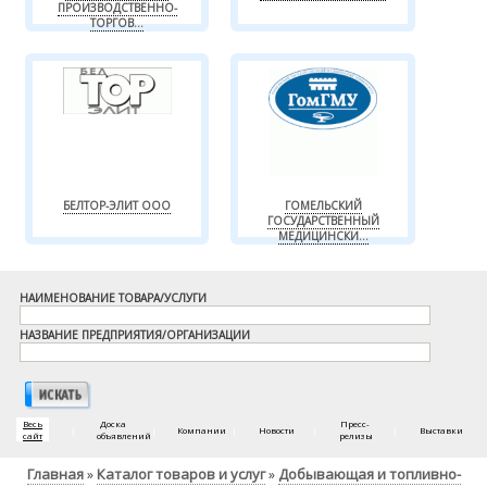
ПРОИЗВОДСТВЕННО-
ТОРГОВ...
БЕЛТОР-ЭЛИТ ООО
ГОМЕЛЬСКИЙ
ГОСУДАРСТВЕННЫЙ
МЕДИЦИНСКИ...
НАИМЕНОВАНИЕ ТОВАРА/УСЛУГИ
НАЗВАНИЕ ПРЕДПРИЯТИЯ/ОРГАНИЗАЦИИ
Весь
Доска
Пресс-
|
|
Компании
|
Новости
|
|
Выставки
сайт
объявлений
релизы
Главная
Каталог товаров и услуг
Добывающая и топливно-
»
»