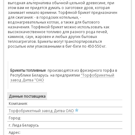
выгодная альтернатива обычной цельной древесине, при
этом вам не придется думать о заготовке дров, которая
занимает немало времени. Торфяной брикет предназначен
для сжигания: - в городских котельных, -
водонагревательных котлах, а также для бытового
назначения. Торфяной брикет можно использовать как
высококачественное топливо для разного рода печей,
каминов, саун, жаровен и любых других бытовых
теплоагрегатов. Брикеты могут транспортироваться
россыпью или упакованными в биг-бэги по 450-550 кг.
Брикеты топливные
производятся из фрезерного торфа в
Республике Беларусь на предприятии
"Торфобрикетный
завод Дитва "ОАО
Данные поставщика
Компания:
Торфобрикетный завод Дитва ОАО
Город:
г. Лида Беларусь
Адрес: