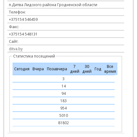
п.Дитва Лидского района Гродненской области
Телефон:
+375154 546459
Факс:
+375154 548131
Сайт:
ditva.by
Статистика посещений
7
30
Все
Сегодня
Вчера
Позавчера
Год
дней
дней
время
3
14
94
183
954
5010
81802