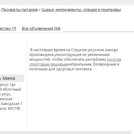
Продукты питания
Сырье, ингредиенты, специи и приправы
»
»
ство (7)
Все объявления (34)
В настоящее время на Слуцком уксусном заводе
произведена реконструкция по увеличению
мощностей, чтобы обеспечить республику
уксусом
спиртовым пищевым
натуральным, безвредным и
полезным для здоровья человека.
ь Минск
уксус где
ый яблочный
 уксус,
Минская
 Заводская 1
ыта: 801795