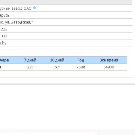
сусный завод ОАО
ларусь
о, ул. Заводская, 1
 222
 333
s.by
чера
7 дней
30 дней
Год
Все время
4
325
1571
7588
64930