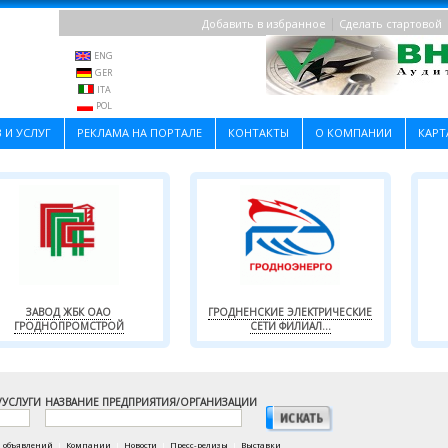
|
Добавить в избранное
Сделать стартовой
ENG
GER
ITA
POL
 И УСЛУГ
РЕКЛАМА НА ПОРТАЛЕ
КОНТАКТЫ
О КОМПАНИИ
КАРТ
ЗАВОД ЖБК ОАО
ГРОДНЕНСКИЕ ЭЛЕКТРИЧЕСКИЕ
ГРОДНОПРОМСТРОЙ
СЕТИ ФИЛИАЛ...
/УСЛУГИ
НАЗВАНИЕ ПРЕДПРИЯТИЯ/ОРГАНИЗАЦИИ
а объявлений
|
Компании
|
Новости
|
Пресс-релизы
|
Выставки