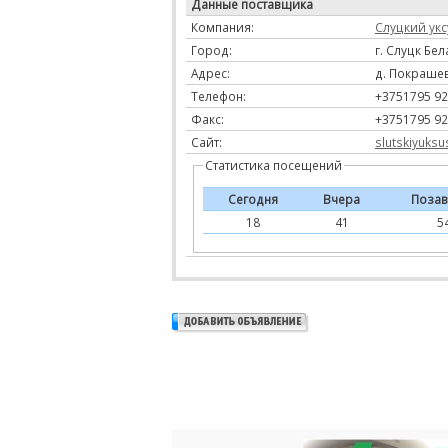
Данные поставщика
Компания:
Слуцкий ук
Город:
г. Слуцк Бе
Адрес:
д. Покрашев
Телефон:
+3751795 92
Факс:
+3751795 92
Сайт:
slutskiyuksu
Статистика посещений
Сегодня
Вчера
Позав
18
41
5