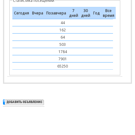
Статистика посещений
7
30
Все
Сегодня
Вчера
Позавчера
Год
дней
дней
время
44
162
64
503
1784
7901
65250