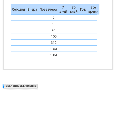
7
30
Все
Сегодня
Вчера
Позавчера
Год
дней
дней
время
7
11
61
100
312
1361
1361