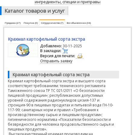
ингредиенты, специи и приправы
Каталог товаров и услуг
Продажа (27)
Покупка (0)
Сотрудничество (7)
Все объявления (34)
Крахмал картофельный сорта экстра
Добавлено:
30-11-2025
В закладки:
Версия для печати:
Отправить заявку
Крахмал картофельный сорта экстра
Крахмал картофельный сорта экстра и высшего сорта
соответствует требованиям: технического регламента
Таможенного союза ТР ТС 021/2011 «О безопасности
пищевой продукции»; республиканских допустимых
уровней содержания радионуклидов цезия-137 и
стронция-90 в пищевых продуктах и питьевой воде ГН-10-
117-99; санитарных норм и правил «Требования к
производственному сырью и пищевым продуктам»;
гигиенического норматива «Показатели безопасности и
безвредности для человека продовольственного сырья и
пищевых продуктов».
Высококачественный крахмал производим на