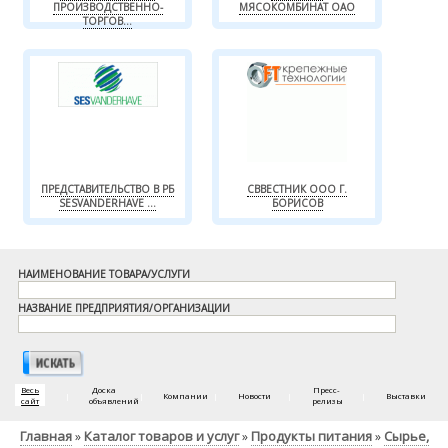
ПРОИЗВОДСТВЕННО-
МЯСОКОМБИНАТ ОАО
ТОРГОВ...
ПРЕДСТАВИТЕЛЬСТВО В РБ
СВВЕСТНИК ООО Г.
SESVANDERHAVE ...
БОРИСОВ
НАИМЕНОВАНИЕ ТОВАРА/УСЛУГИ
НАЗВАНИЕ ПРЕДПРИЯТИЯ/ОРГАНИЗАЦИИ
Весь
Доска
Пресс-
|
|
Компании
|
Новости
|
|
Выставки
сайт
объявлений
релизы
Главная
Каталог товаров и услуг
Продукты питания
Сырье,
»
»
»