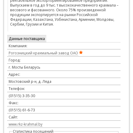
рентабельное экспорториентированное предприятие.
Выпускаем в год до 9 тыс. т высококачественного крахмала –
весового и фасованного. Около 75% произведенной
продукции экспортируется на рынки Российской
Федерации, Казахстана, Узбекистана, Армении, Молдовы,
Сербии, Грузии и Китая.
Данные поставщика
Компания:
Рогозницкий крахмальный завод ОАО
Город:
г. Мосты Беларусь
Адрес:
Мостовский р-н, д. Ляда
Телефон:
(01515) 3-35-30
Факс:
(01515) 61-6-73
Сайт:
www.rkz-krahmal.by
Статистика посещений