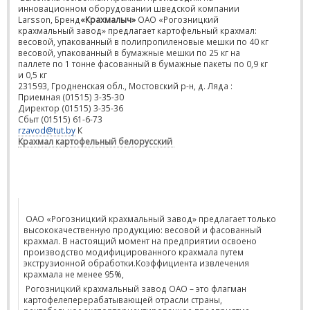
инновационном оборудовании шведской компании
Larsson, Бренд
«Крахмалыч»
ОАО «Рогозницкий
крахмальный завод» предлагает картофельный крахмал:
весовой, упакованный в полипропиленовые мешки по 40 кг
весовой, упакованный в бумажные мешки по 25 кг на
паллете по 1 тонне фасованный в бумажные пакеты по 0,9 кг
и 0,5 кг
231593, Гродненская обл., Мостовский р-н, д. Ляда :
Приемная (01515) 3-35-30
Директор (01515) 3-35-36
Сбыт (01515) 61-6-73
rzavod@tut.by
К
Крахмал картофельный белорусский
ОАО «Рогозницкий крахмальный завод» предлагает только
высококачественную продукцию: весовой и фасованный
крахмал. В настоящий момент на предприятии освоено
производство модифицированного крахмала путем
экструзионной обработки.Коэффициента извлечения
крахмала не менее 95%,
Рогозницкий крахмальный завод ОАО – это флагман
картофелеперерабатывающей отрасли страны,